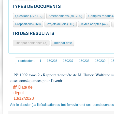
S'id
Présidence
Séance publique
Rôle et pouvoirs de l'Assemblée
Visiter l'Assemblée
TYPES DE DOCUMENTS
Fiches « Connaissance de l’Assemblée »
577 députés
Commissions et autres organes
Visite virtuelle du palais Bourbon
Questions (775112)
Amendements (701700)
Comptes-rendus (
Organisation de l'Assemblée
Groupes politiques
Europe et International
Assister à une séance
Mot
Propositions (168)
Projets de lois (110)
Textes adoptés (47)
Présidence
Conférence des Présidents
Bureau
Collège des Ques
Élections législatives
Contrôle et évaluation
Accès des chercheurs à l’Assemblée
TRI DES RÉSULTATS
Congrès
Les évènements
S'inscrire
Trier par pertinence (X)
Trier par date
Pétitions
Statistiques et chiffres clés
Transparence et déontologie
Vous n'ave
Patrimoine
E
Documents de référence
« précedent
1
150236
150237
150238
150239
1
La Bibliothèque
( Constitution | Règlement de l'Assemblée ... )
Documents parlementaires
Les archives
N° 1992 tome 2 - Rapport d'enquête de M. Hubert Wulfranc sur la
Projets de loi
Contacts et plan d'accès
et ses conséquences pour l'avenir
Propositions de loi
Histoire
Photos libres de droit
Date de
Amendements
Juniors
dépôt :
Textes adoptés
13/12/2023
Anciennes législatures
Voir le dossier (La libéralisation du fret ferroviaire et ses conséquences
Liens vers les sites publics
Rapports d'information