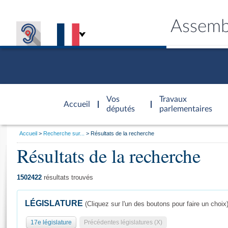
Assemb
Accèder à
la page
Vos
Travaux
Accueil
d'accueil
députés
parlementaires
Vous
Accueil
Recherche sur...
Résultats de la recherche
êtes
Résultats de la recherche
Général
ici
CONNEX
TRAVA
CONNA
DÉC
:
1502422
résultats trouvés
LÉGISLATURE
(Cliquez sur l'un des boutons pour faire un choix
17e législature
Précédentes législatures (X)