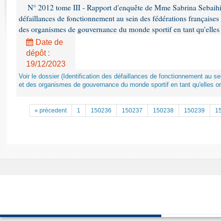
Rapports d'enquête
N° 2012 tome III - Rapport d'enquête de Mme Sabrina Sebaihi re
Rapports législatifs
défaillances de fonctionnement au sein des fédérations françaises
Rapports sur l'application des lois
des organismes de gouvernance du monde sportif en tant qu'elles 
Baromètre de l’application des lois
Date de
dépôt :
19/12/2023
Dossiers législatifs
Voir le dossier (Identification des défaillances de fonctionnement au s
Budget et sécurité sociale
et des organismes de gouvernance du monde sportif en tant qu'elles on
Questions écrites et orales
Comptes rendus des débats
« précedent
1
150236
150237
150238
150239
1