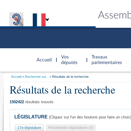
Assemb
Accèder à
la page
Vos
Travaux
Accueil
d'accueil
députés
parlementaires
Vous
Accueil
Recherche sur...
Résultats de la recherche
êtes
Résultats de la recherche
Général
ici
CONNEX
TRAVA
CONNA
DÉC
:
1502422
résultats trouvés
LÉGISLATURE
(Cliquez sur l'un des boutons pour faire un choix
17e législature
Précédentes législatures (X)