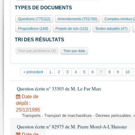
S'id
Présidence
Séance publique
Rôle et pouvoirs de l'Assemblée
Visiter l'Assemblée
TYPES DE DOCUMENTS
Fiches « Connaissance de l’Assemblée »
577 députés
Commissions et autres organes
Visite virtuelle du palais Bourbon
Questions (775112)
Amendements (701700)
Comptes-rendus (
Organisation de l'Assemblée
Groupes politiques
Europe et International
Assister à une séance
Mot
Propositions (168)
Projets de lois (110)
Textes adoptés (47)
Présidence
Conférence des Présidents
Bureau
Collège des Ques
Élections législatives
Contrôle et évaluation
Accès des chercheurs à l’Assemblée
TRI DES RÉSULTATS
Congrès
Les évènements
S'inscrire
Trier par pertinence (X)
Trier par date
Pétitions
Statistiques et chiffres clés
Transparence et déontologie
Vous n'ave
Patrimoine
E
Documents de référence
« précedent
1
2
3
4
5
6
7
8
9
10
La Bibliothèque
( Constitution | Règlement de l'Assemblée ... )
Documents parlementaires
Les archives
Question écrite n° 33303 de M. Le Fur Marc
Projets de loi
Contacts et plan d'accès
Date de
Propositions de loi
Histoire
Photos libres de droit
dépôt :
Amendements
Juniors
25/12/1995
Textes adoptés
Transports - Transport de marchandises - Denrees perissables. 
Anciennes législatures
Question écrite n° 82975 de M. Pierre Morel-A-L'Huissier
Liens vers les sites publics
Rapports d'information
Date de