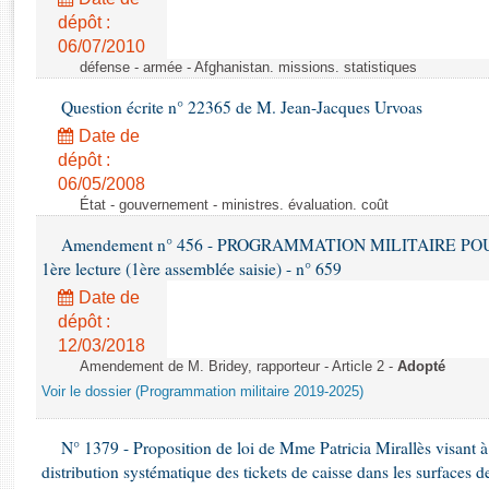
Rapports d'enquête
dépôt :
Rapports législatifs
06/07/2010
Rapports sur l'application des lois
défense - armée - Afghanistan. missions. statistiques
Baromètre de l’application des lois
Question écrite n° 22365 de M. Jean-Jacques Urvoas
Date de
Dossiers législatifs
dépôt :
Budget et sécurité sociale
06/05/2008
Questions écrites et orales
État - gouvernement - ministres. évaluation. coût
Comptes rendus des débats
Amendement n° 456 - PROGRAMMATION MILITAIRE POU
1ère lecture (1ère assemblée saisie) - n° 659
Date de
dépôt :
12/03/2018
Amendement de M. Bridey, rapporteur - Article 2 -
Adopté
Voir le dossier (Programmation militaire 2019-2025)
N° 1379 - Proposition de loi de Mme Patricia Mirallès visant à i
distribution systématique des tickets de caisse dans les surfaces d