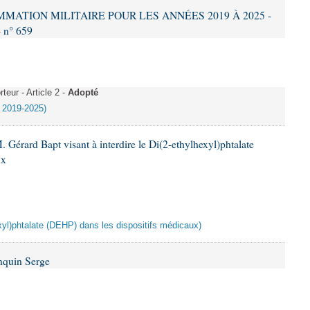
AMMATION MILITAIRE POUR LES ANNÉES 2019 À 2025 -
- n° 659
eur - Article 2 -
Adopté
e 2019-2025)
 Gérard Bapt visant à interdire le Di(2-ethylhexyl)phtalate
ux
hexyl)phtalate (DEHP) dans les dispositifs médicaux)
nquin Serge