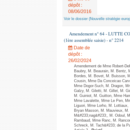
dépôt :
08/06/2016
Voir le dossier (Nouvelle stratégie euro
Amendement n° 64 - LUTTE C
(1ère assemblée saisie) - n° 2214
Date de
dépôt :
26/02/2024
Amendement de Mme Robert-Dehau
Baubry, M. Beaurain, M. Bentz, M
Bordes, M. Bovet, M. Buisson, 
Cousin, Mme Da Conceicao Carva
Mme Dogor-Such, M. Dragon, Mm
Galzy, M. Giletti, M. Gillet, M.
M. Guiniot, M. Guitton, Mme Ham
Mme Lavalette, Mme Le Pen, Mm
Liguori, Mme Lorho, M. Lottiaux
Bryan Masson, M. Mauvieux, M. 
M&#233;nag&#233;, M. Odoul, Mm
Rambaud, Mme Ranc, M. Rancoul
Schreck, M. Tach&#233; de la Pag