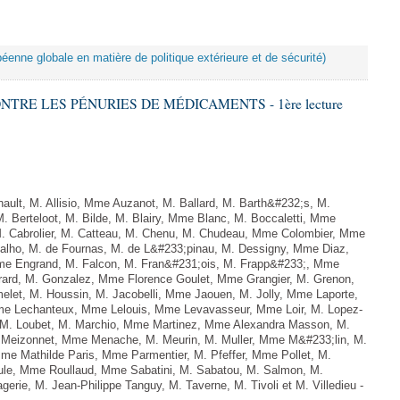
péenne globale en matière de politique extérieure et de sécurité)
ONTRE LES PÉNURIES DE MÉDICAMENTS - 1ère lecture
lt, M. Allisio, Mme Auzanot, M. Ballard, M. Barth&#232;s, M.
. Berteloot, M. Bilde, M. Blairy, Mme Blanc, M. Boccaletti, Mme
M. Cabrolier, M. Catteau, M. Chenu, M. Chudeau, Mme Colombier, Mme
lho, M. de Fournas, M. de L&#233;pinau, M. Dessigny, Mme Diaz,
e Engrand, M. Falcon, M. Fran&#231;ois, M. Frapp&#233;, Mme
 Girard, M. Gonzalez, Mme Florence Goulet, Mme Grangier, M. Grenon,
elet, M. Houssin, M. Jacobelli, Mme Jaouen, M. Jolly, Mme Laporte,
e Lechanteux, Mme Lelouis, Mme Levavasseur, Mme Loir, M. Lopez-
, M. Loubet, M. Marchio, Mme Martinez, Mme Alexandra Masson, M.
Meizonnet, Mme Menache, M. Meurin, M. Muller, Mme M&#233;lin, M.
e Mathilde Paris, Mme Parmentier, M. Pfeffer, Mme Pollet, M.
e, Mme Roullaud, Mme Sabatini, M. Sabatou, M. Salmon, M.
erie, M. Jean-Philippe Tanguy, M. Taverne, M. Tivoli et M. Villedieu -