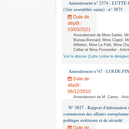
Amendement n° 2374 - LUTTE
(1ère assemblée saisie) - n° 3875
Date de
dépôt :
03/03/2021
Amendement de Mme Sarles, Mme 
Bureau-Bonnard, Mme Clapot, M
Millefert, Mme Le Peih, Mme Cha
Cellier et Mme Provendier - Articl
Voir le dossier (Lutte contre le dérègle
Amendement n°47 - LOI DE FI
Date de
dépôt :
06/12/2010
Amendement de M. Carrez - Artic
N° 3827 - Rapport d'information
commission des affaires européennes
politique extérieure et de sécurité
Date de