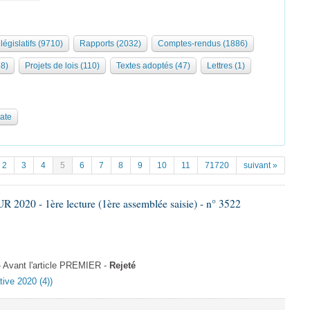
législatifs (9710)
Rapports (2032)
Comptes-rendus (1886)
68)
Projets de lois (110)
Textes adoptés (47)
Lettres (1)
date
2
3
4
5
6
7
8
9
10
11
71720
suivant »
020 - 1ère lecture (1ère assemblée saisie) - n° 3522
Avant l'article PREMIER -
Rejeté
tive 2020 (4))