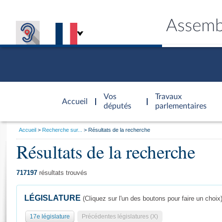
Assemb
Accèder à
la page
Vos
Travaux
Accueil
d'accueil
députés
parlementaires
Vous
Accueil
Recherche sur...
Résultats de la recherche
êtes
Résultats de la recherche
Général
ici
CONNEX
TRAVA
CONNA
DÉC
:
717197
résultats trouvés
LÉGISLATURE
(Cliquez sur l'un des boutons pour faire un choix
17e législature
Précédentes législatures (X)