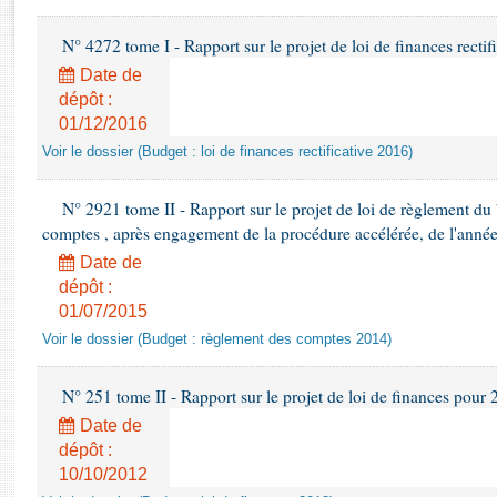
Rapports d'enquête
Rapports législatifs
N° 4272 tome I - Rapport sur le projet de loi de finances recti
Rapports sur l'application des lois
Date de
Baromètre de l’application des lois
dépôt :
01/12/2016
Dossiers législatifs
Voir le dossier (Budget : loi de finances rectificative 2016)
Budget et sécurité sociale
N° 2921 tome II - Rapport sur le projet de loi de règlement du
Questions écrites et orales
comptes , après engagement de la procédure accélérée, de l'anné
Comptes rendus des débats
Date de
dépôt :
01/07/2015
Voir le dossier (Budget : règlement des comptes 2014)
N° 251 tome II - Rapport sur le projet de loi de finances pour
Date de
dépôt :
10/10/2012