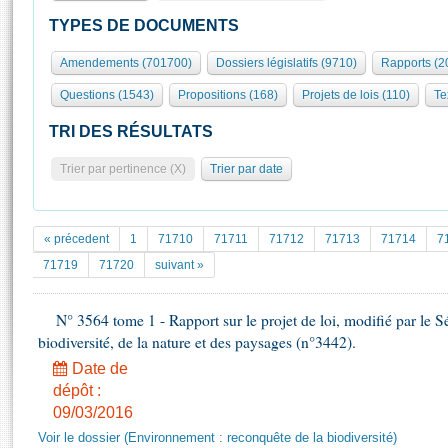
S'id
Présidence
Séance publique
Rôle et pouvoirs de l'Assemblée
Visiter l'Assemblée
TYPES DE DOCUMENTS
Fiches « Connaissance de l’Assemblée »
577 députés
Commissions et autres organes
Visite virtuelle du palais Bourbon
Amendements (701700)
Dossiers législatifs (9710)
Rapports (2
Organisation de l'Assemblée
Groupes politiques
Europe et International
Assister à une séance
Mot
Questions (1543)
Propositions (168)
Projets de lois (110)
Te
Présidence
Conférence des Présidents
Bureau
Collège des Ques
Élections législatives
Contrôle et évaluation
Accès des chercheurs à l’Assemblée
TRI DES RÉSULTATS
Congrès
Les évènements
S'inscrire
Trier par pertinence (X)
Trier par date
Pétitions
Statistiques et chiffres clés
Transparence et déontologie
Vous n'ave
Patrimoine
E
Documents de référence
« précedent
1
71710
71711
71712
71713
71714
7
La Bibliothèque
( Constitution | Règlement de l'Assemblée ... )
Documents parlementaires
71719
71720
suivant »
Les archives
Projets de loi
Contacts et plan d'accès
N° 3564 tome 1 - Rapport sur le projet de loi, modifié par le S
Propositions de loi
Histoire
biodiversité, de la nature et des paysages (n°3442).
Photos libres de droit
Amendements
Juniors
Date de
Textes adoptés
Anciennes législatures
dépôt :
09/03/2016
Liens vers les sites publics
Rapports d'information
Voir le dossier (Environnement : reconquête de la biodiversité)