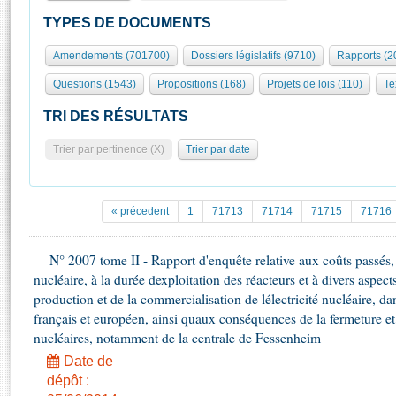
S'id
Présidence
Séance publique
Rôle et pouvoirs de l'Assemblée
Visiter l'Assemblée
TYPES DE DOCUMENTS
Fiches « Connaissance de l’Assemblée »
577 députés
Commissions et autres organes
Visite virtuelle du palais Bourbon
Amendements (701700)
Dossiers législatifs (9710)
Rapports (2
Organisation de l'Assemblée
Groupes politiques
Europe et International
Assister à une séance
Mot
Questions (1543)
Propositions (168)
Projets de lois (110)
Te
Présidence
Conférence des Présidents
Bureau
Collège des Ques
Élections législatives
Contrôle et évaluation
Accès des chercheurs à l’Assemblée
TRI DES RÉSULTATS
Congrès
Les évènements
S'inscrire
Trier par pertinence (X)
Trier par date
Pétitions
Statistiques et chiffres clés
Transparence et déontologie
Vous n'ave
Patrimoine
E
Documents de référence
« précedent
1
71713
71714
71715
71716
La Bibliothèque
( Constitution | Règlement de l'Assemblée ... )
Documents parlementaires
Les archives
N° 2007 tome II - Rapport d'enquête relative aux coûts passés, pr
Projets de loi
Contacts et plan d'accès
nucléaire, à la durée dexploitation des réacteurs et à divers aspec
Propositions de loi
Histoire
production et de la commercialisation de lélectricité nucléaire, d
Photos libres de droit
Amendements
français et européen, ainsi quaux conséquences de la fermeture 
Juniors
Textes adoptés
nucléaires, notamment de la centrale de Fessenheim
Anciennes législatures
Date de
Liens vers les sites publics
Rapports d'information
dépôt :