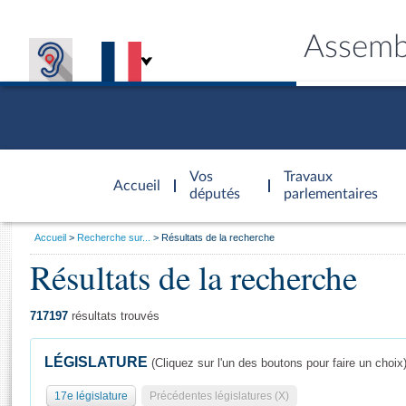
Assemb
Accèder à
la page
Vos
Travaux
Accueil
d'accueil
députés
parlementaires
Vous
Accueil
Recherche sur...
Résultats de la recherche
êtes
Résultats de la recherche
Général
ici
CONNEX
TRAVA
CONNA
DÉC
:
717197
résultats trouvés
LÉGISLATURE
(Cliquez sur l'un des boutons pour faire un choix
17e législature
Précédentes législatures (X)