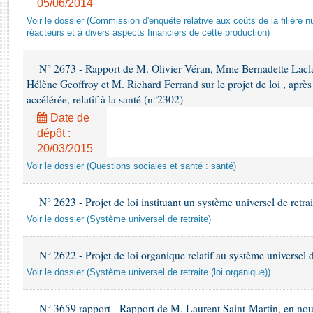
05/06/2014
Rapports d'enquête
Rapports législatifs
Voir le dossier (Commission d'enquête relative aux coûts de la filière nu
réacteurs et à divers aspects financiers de cette production)
Rapports sur l'application des lois
Baromètre de l’application des lois
N° 2673 - Rapport de M. Olivier Véran, Mme Bernadette Lacl
Hélène Geoffroy et M. Richard Ferrand sur le projet de loi , apr
Dossiers législatifs
accélérée, relatif à la santé (n°2302)
Budget et sécurité sociale
Date de
Questions écrites et orales
dépôt :
20/03/2015
Comptes rendus des débats
Voir le dossier (Questions sociales et santé : santé)
N° 2623 - Projet de loi instituant un système universel de retra
Voir le dossier (Système universel de retraite)
N° 2622 - Projet de loi organique relatif au système universel d
Voir le dossier (Système universel de retraite (loi organique))
N° 3659 rapport - Rapport de M. Laurent Saint-Martin, en nouvel