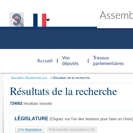
Assemb
Accèder à
la page
Vos
Travaux
Accueil
d'accueil
députés
parlementaires
Vous
Accueil
Recherche sur...
Résultats de la recherche
êtes
Résultats de la recherche
Général
ici
CONNEX
TRAVA
CONNA
DÉC
:
724002
résultats trouvés
LÉGISLATURE
(Cliquez sur l'un des boutons pour faire un choix
17e législature
Précédentes législatures (X)