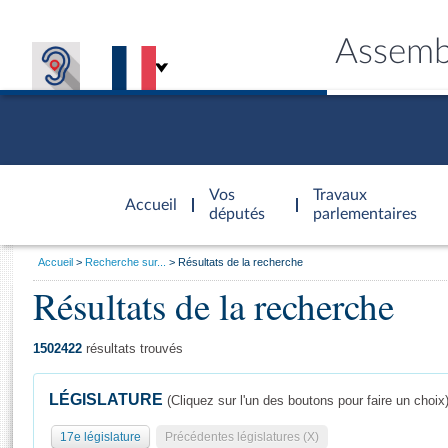
Assemb
Accèder à
la page
Vos
Travaux
Accueil
d'accueil
députés
parlementaires
Vous
Accueil
Recherche sur...
Résultats de la recherche
êtes
Résultats de la recherche
Général
ici
CONNEX
TRAVA
CONNA
DÉC
:
1502422
résultats trouvés
LÉGISLATURE
(Cliquez sur l'un des boutons pour faire un choix
17e législature
Précédentes législatures (X)