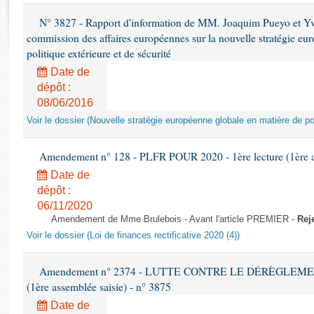
Rapports d'enquête
N° 3827 - Rapport d'information de MM. Joaquim Pueyo et Yv
Rapports législatifs
commission des affaires européennes sur la nouvelle stratégie eu
Rapports sur l'application des lois
politique extérieure et de sécurité
Baromètre de l’application des lois
Date de
dépôt :
Dossiers législatifs
08/06/2016
Budget et sécurité sociale
Voir le dossier (Nouvelle stratégie européenne globale en matière de pol
Questions écrites et orales
Comptes rendus des débats
Amendement n° 128 - PLFR POUR 2020 - 1ère lecture (1ère as
Date de
dépôt :
06/11/2020
Amendement de Mme Brulebois - Avant l'article PREMIER -
Rej
Voir le dossier (Loi de finances rectificative 2020 (4))
Amendement n° 2374 - LUTTE CONTRE LE DÉRÈGLEMENT
(1ère assemblée saisie) - n° 3875
Date de