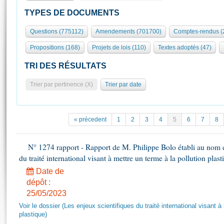
S'id
Présidence
Séance publique
Rôle et pouvoirs de l'Assemblée
Visiter l'Assemblée
TYPES DE DOCUMENTS
Fiches « Connaissance de l’Assemblée »
577 députés
Commissions et autres organes
Visite virtuelle du palais Bourbon
Questions (775112)
Amendements (701700)
Comptes-rendus (
Organisation de l'Assemblée
Groupes politiques
Europe et International
Assister à une séance
Mot
Propositions (168)
Projets de lois (110)
Textes adoptés (47)
Présidence
Conférence des Présidents
Bureau
Collège des Ques
Élections législatives
Contrôle et évaluation
Accès des chercheurs à l’Assemblée
TRI DES RÉSULTATS
Congrès
Les évènements
S'inscrire
Trier par pertinence (X)
Trier par date
Pétitions
Statistiques et chiffres clés
Transparence et déontologie
Vous n'ave
Patrimoine
E
Documents de référence
« précedent
1
2
3
4
5
6
7
8
La Bibliothèque
( Constitution | Règlement de l'Assemblée ... )
Documents parlementaires
Les archives
N° 1274 rapport - Rapport de M. Philippe Bolo établi au nom de
Projets de loi
Contacts et plan d'accès
du traité international visant à mettre un terme à la pollution plast
Propositions de loi
Histoire
Photos libres de droit
Date de
Amendements
Juniors
dépôt :
Textes adoptés
25/05/2023
Anciennes législatures
Voir le dossier (Les enjeux scientifiques du traité international visant à
Liens vers les sites publics
Rapports d'information
plastique)