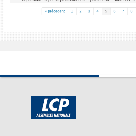
aquaculture et pêche professionnelle - pisciculture - saumons. 
« précedent
1
2
3
4
5
6
7
8