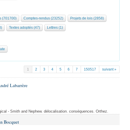
 (701700)
Comptes-rendus (23252)
Projets de lois (2858)
8)
Textes adoptés (47)
Lettres (1)
date
1
2
3
4
5
6
7
150517
suivant »
André Labarrère
rgical - Smith and Nephew. délocalisation. conséquences. Orthez.
in Bocquet