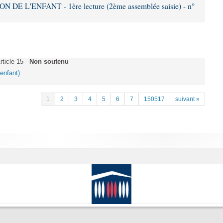
DE L'ENFANT - 1ère lecture (2ème assemblée saisie) - n°
ticle 15 -
Non soutenu
'enfant)
1
2
3
4
5
6
7
150517
suivant »