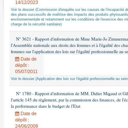
Rapports d'enquête
14/12/2023
Rapports législatifs
Voir le dossier (Commission d'enquête sur les causes de l'incapacité de
des plans successifs de maîtrise des impacts des produits phytosanita
Rapports sur l'application des lois
environnementale et notamment sur les conditions de l'exercice des mi
Baromètre de l’application des lois
charge de la sécurité sanitaire)
N° 3621 - Rapport d'information de Mme Marie-Jo Zimmermann
Dossiers législatifs
l'Assemblée nationale aux droits des femmes et à l'égalité des ch
Budget et sécurité sociale
femmes sur l'application des lois sur l'égalité professionnelle au s
Questions écrites et orales
Date de
Comptes rendus des débats
dépôt :
05/07/2011
Voir le dossier (Application des lois sur l'égalité professionnelle au sei
N° 1780 - Rapport d'information de MM. Didier Migaud et Gill
l'article 145 du règlement, par la commission des finances, de l'é
la performance dans le budget de l'Etat
Date de
dépôt :
24/06/2009