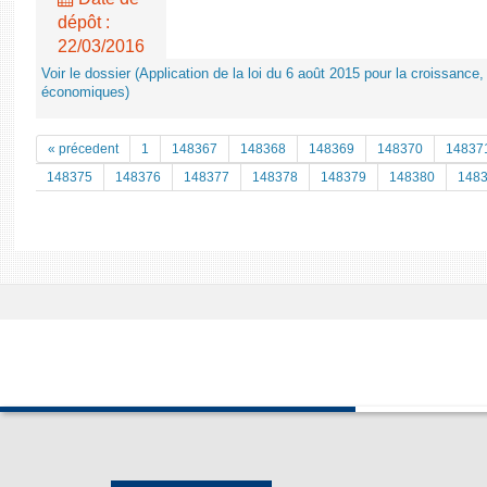
dépôt :
22/03/2016
Voir le dossier (Application de la loi du 6 août 2015 pour la croissance, 
économiques)
« précedent
1
148367
148368
148369
148370
14837
148375
148376
148377
148378
148379
148380
148