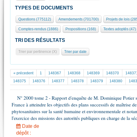
S'id
Présidence
Séance publique
Rôle et pouvoirs de l'Assemblée
Visiter l'Assemblée
TYPES DE DOCUMENTS
Fiches « Connaissance de l’Assemblée »
577 députés
Commissions et autres organes
Visite virtuelle du palais Bourbon
Questions (775112)
Amendements (701700)
Projets de lois (28
Organisation de l'Assemblée
Groupes politiques
Europe et International
Assister à une séance
Mot
Comptes-rendus (1886)
Propositions (168)
Textes adoptés (47)
Présidence
Conférence des Présidents
Bureau
Collège des Ques
Élections législatives
Contrôle et évaluation
Accès des chercheurs à l’Assemblée
TRI DES RÉSULTATS
Congrès
Les évènements
S'inscrire
Trier par pertinence (X)
Trier par date
Pétitions
Statistiques et chiffres clés
Transparence et déontologie
Vous n'ave
Patrimoine
E
Documents de référence
« précedent
1
148367
148368
148369
148370
14837
La Bibliothèque
( Constitution | Règlement de l'Assemblée ... )
Documents parlementaires
148375
148376
148377
148378
148379
148380
148
Les archives
Projets de loi
Contacts et plan d'accès
N° 2000 tome 2 - Rapport d'enquête de M. Dominique Potier sur
Propositions de loi
Histoire
France à atteindre les objectifs des plans successifs de maîtrise d
Photos libres de droit
Amendements
Juniors
phytosanitaires sur la santé humaine et environnementale et nota
Textes adoptés
l'exercice des missions des autorités publiques en charge de la séc
Anciennes législatures
Date de
Liens vers les sites publics
Rapports d'information
dépôt :