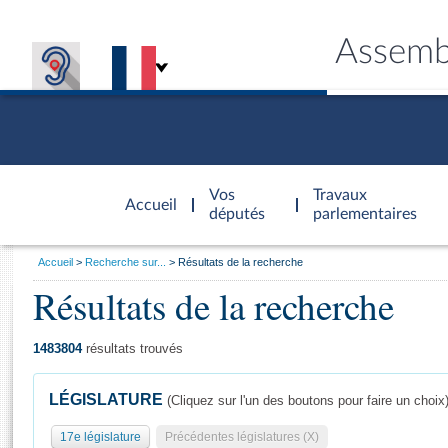
Assemb
Accèder à
la page
Vos
Travaux
Accueil
d'accueil
députés
parlementaires
Vous
Accueil
Recherche sur...
Résultats de la recherche
êtes
Résultats de la recherche
Général
ici
CONNEX
TRAVA
CONNA
DÉC
:
1483804
résultats trouvés
LÉGISLATURE
(Cliquez sur l'un des boutons pour faire un choix
17e législature
Précédentes législatures (X)