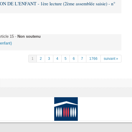
DE L'ENFANT - 1ère lecture (2ème assemblée saisie) - n°
ticle 15 -
Non soutenu
'enfant)
1
2
3
4
5
6
7
1766
suivant »