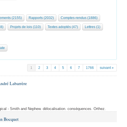
ments (2155)
Rapports (2032)
Comptes-rendus (1886)
68)
Projets de lois (110)
Textes adoptés (47)
Lettres (1)
date
1
2
3
4
5
6
7
1766
suivant »
André Labarrère
rgical - Smith and Nephew. délocalisation. conséquences. Orthez.
in Bocquet