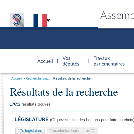
Assemb
Accèder à
la page
Vos
Travaux
Accueil
d'accueil
députés
parlementaires
Vous
Accueil
Recherche sur...
Résultats de la recherche
êtes
Résultats de la recherche
Général
ici
CONNEX
TRAVA
CONNA
DÉC
:
17652
résultats trouvés
LÉGISLATURE
(Cliquez sur l'un des boutons pour faire un choix
17e législature
Précédentes législatures (X)