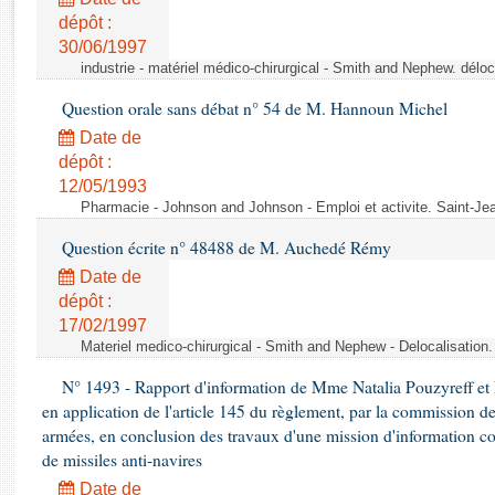
Rapports d'enquête
dépôt :
Rapports législatifs
30/06/1997
Rapports sur l'application des lois
industrie - matériel médico-chirurgical - Smith and Nephew. délo
Baromètre de l’application des lois
Question orale sans débat n° 54 de M. Hannoun Michel
Date de
Dossiers législatifs
dépôt :
Budget et sécurité sociale
12/05/1993
Questions écrites et orales
Pharmacie - Johnson and Johnson - Emploi et activite. Saint-Je
Comptes rendus des débats
Question écrite n° 48488 de M. Auchedé Rémy
Date de
dépôt :
17/02/1997
Materiel medico-chirurgical - Smith and Nephew - Delocalisatio
N° 1493 - Rapport d'information de Mme Natalia Pouzyreff et M
en application de l'article 145 du règlement, par la commission de
armées, en conclusion des travaux d'une mission d'information co
de missiles anti-navires
Date de