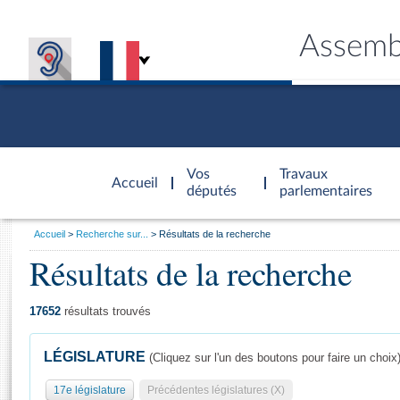
Assemb
Accèder à
la page
Vos
Travaux
Accueil
d'accueil
députés
parlementaires
Vous
Accueil
Recherche sur...
Résultats de la recherche
êtes
Résultats de la recherche
Général
ici
CONNEX
TRAVA
CONNA
DÉC
:
17652
résultats trouvés
LÉGISLATURE
(Cliquez sur l'un des boutons pour faire un choix
17e législature
Précédentes législatures (X)