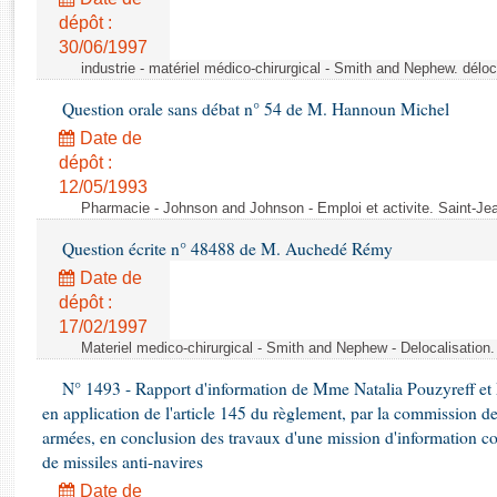
Rapports d'enquête
dépôt :
Rapports législatifs
30/06/1997
Rapports sur l'application des lois
industrie - matériel médico-chirurgical - Smith and Nephew. délo
Baromètre de l’application des lois
Question orale sans débat n° 54 de M. Hannoun Michel
Date de
Dossiers législatifs
dépôt :
Budget et sécurité sociale
12/05/1993
Questions écrites et orales
Pharmacie - Johnson and Johnson - Emploi et activite. Saint-Je
Comptes rendus des débats
Question écrite n° 48488 de M. Auchedé Rémy
Date de
dépôt :
17/02/1997
Materiel medico-chirurgical - Smith and Nephew - Delocalisatio
N° 1493 - Rapport d'information de Mme Natalia Pouzyreff et M
en application de l'article 145 du règlement, par la commission de
armées, en conclusion des travaux d'une mission d'information co
de missiles anti-navires
Date de