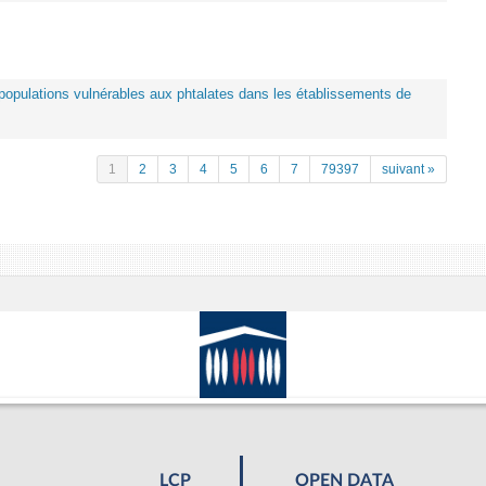
es populations vulnérables aux phtalates dans les établissements de
1
2
3
4
5
6
7
79397
suivant »
LCP
OPEN DATA