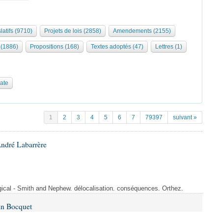
latifs (9710)
Projets de lois (2858)
Amendements (2155)
(1886)
Propositions (168)
Textes adoptés (47)
Lettres (1)
date
1
2
3
4
5
6
7
79397
suivant »
André Labarrère
rgical - Smith and Nephew. délocalisation. conséquences. Orthez.
in Bocquet