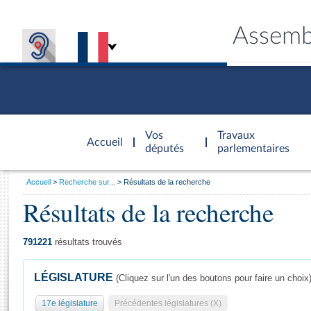
Assemb
Accèder à
la page
Vos
Travaux
Accueil
d'accueil
députés
parlementaires
Vous
Accueil
Recherche sur...
Résultats de la recherche
êtes
Résultats de la recherche
Général
ici
CONNEX
TRAVA
CONNA
DÉC
:
791221
résultats trouvés
LÉGISLATURE
(Cliquez sur l'un des boutons pour faire un choix
17e législature
Précédentes législatures (X)