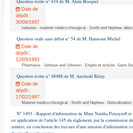
Question écrite n° 434 de M. Alain Bocquet
Rapports d'enquête
Rapports législatifs
Date de
dépôt :
Rapports sur l'application des lois
30/06/1997
Baromètre de l’application des lois
industrie - matériel médico-chirurgical - Smith and Nephew. délo
Question orale sans débat n° 54 de M. Hannoun Michel
Dossiers législatifs
Date de
Budget et sécurité sociale
dépôt :
Questions écrites et orales
12/05/1993
Comptes rendus des débats
Pharmacie - Johnson and Johnson - Emploi et activite. Saint-Je
Question écrite n° 48488 de M. Auchedé Rémy
Date de
dépôt :
17/02/1997
Materiel medico-chirurgical - Smith and Nephew - Delocalisatio
N° 1493 - Rapport d'information de Mme Natalia Pouzyreff et M
en application de l'article 145 du règlement, par la commission de
armées, en conclusion des travaux d'une mission d'information co