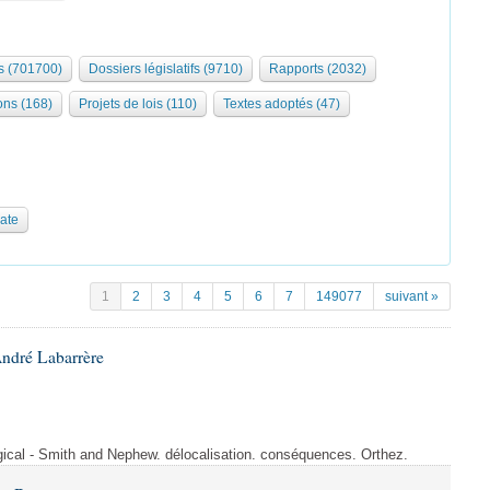
 (701700)
Dossiers législatifs (9710)
Rapports (2032)
ons (168)
Projets de lois (110)
Textes adoptés (47)
date
1
2
3
4
5
6
7
149077
suivant »
André Labarrère
rgical - Smith and Nephew. délocalisation. conséquences. Orthez.