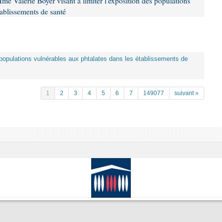
me Valérie Boyer visant à limiter l'exposition des populations
tablissements de santé
es populations vulnérables aux phtalates dans les établissements de
1
2
3
4
5
6
7
149077
suivant »