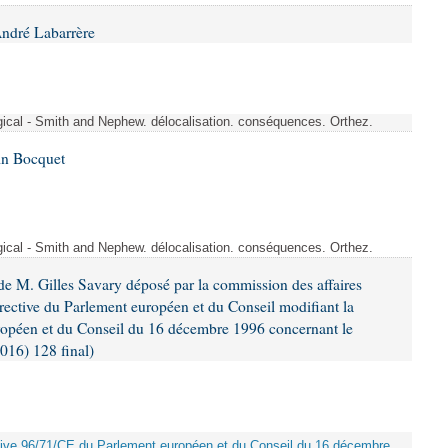
André Labarrère
rgical - Smith and Nephew. délocalisation. conséquences. Orthez.
in Bocquet
rgical - Smith and Nephew. délocalisation. conséquences. Orthez.
e M. Gilles Savary déposé par la commission des affaires
rective du Parlement européen et du Conseil modifiant la
ropéen et du Conseil du 16 décembre 1996 concernant le
016) 128 final)
rective 96/71/CE du Parlement européen et du Conseil du 16 décembre