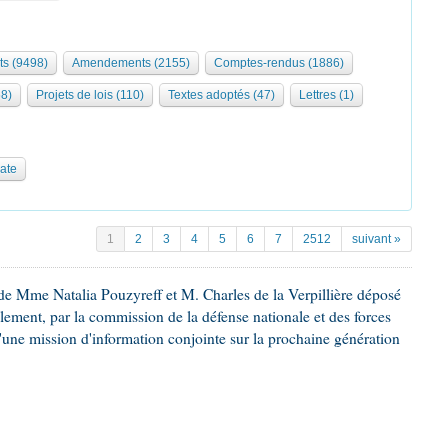
ts (9498)
Amendements (2155)
Comptes-rendus (1886)
68)
Projets de lois (110)
Textes adoptés (47)
Lettres (1)
date
1
2
3
4
5
6
7
2512
suivant »
e Mme Natalia Pouzyreff et M. Charles de la Verpillière déposé
glement, par la commission de la défense nationale et des forces
'une mission d'information conjointe sur la prochaine génération