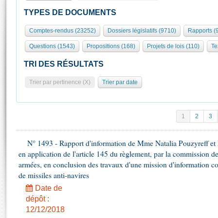
S'id
Présidence
Séance publique
Rôle et pouvoirs de l'Assemblée
Visiter l'Assemblée
TYPES DE DOCUMENTS
Fiches « Connaissance de l’Assemblée »
577 députés
Commissions et autres organes
Visite virtuelle du palais Bourbon
Comptes-rendus (23252)
Dossiers législatifs (9710)
Rapports (
Organisation de l'Assemblée
Groupes politiques
Europe et International
Assister à une séance
Mot
Questions (1543)
Propositions (168)
Projets de lois (110)
Te
Présidence
Conférence des Présidents
Bureau
Collège des Ques
Élections législatives
Contrôle et évaluation
Accès des chercheurs à l’Assemblée
TRI DES RÉSULTATS
Congrès
Les évènements
S'inscrire
Trier par pertinence (X)
Trier par date
Pétitions
Statistiques et chiffres clés
Transparence et déontologie
Vous n'ave
Patrimoine
E
Documents de référence
1
2
3
La Bibliothèque
( Constitution | Règlement de l'Assemblée ... )
Documents parlementaires
Les archives
N° 1493 - Rapport d'information de Mme Natalia Pouzyreff et M
Projets de loi
Contacts et plan d'accès
en application de l'article 145 du règlement, par la commission de
Propositions de loi
Histoire
armées, en conclusion des travaux d'une mission d'information co
Photos libres de droit
Amendements
de missiles anti-navires
Juniors
Textes adoptés
Date de
Anciennes législatures
dépôt :
Liens vers les sites publics
Rapports d'information
12/12/2018