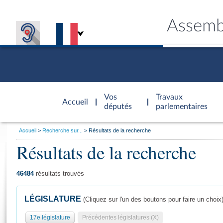
Assemb
Accèder à
la page
Vos
Travaux
Accueil
d'accueil
députés
parlementaires
Vous
Accueil
Recherche sur...
Résultats de la recherche
êtes
Résultats de la recherche
Général
ici
CONNEX
TRAVA
CONNA
DÉC
:
46484
résultats trouvés
LÉGISLATURE
(Cliquez sur l'un des boutons pour faire un choix
17e législature
Précédentes législatures (X)