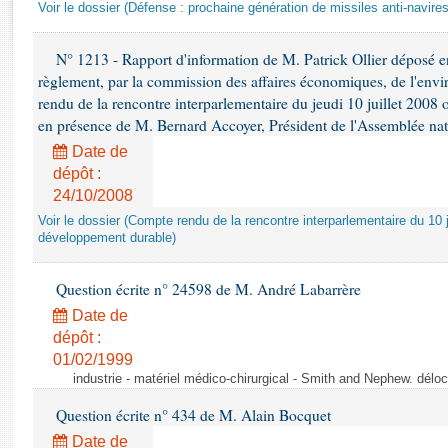
Rapports d'enquête
Voir le dossier (Défense : prochaine génération de missiles anti-navires
Rapports législatifs
Rapports sur l'application des lois
N° 1213 - Rapport d'information de M. Patrick Ollier déposé en
règlement, par la commission des affaires économiques, de l'envi
Baromètre de l’application des lois
rendu de la rencontre interparlementaire du jeudi 10 juillet 2008 
en présence de M. Bernard Accoyer, Président de l'Assemblée nat
Dossiers législatifs
Date de
Budget et sécurité sociale
dépôt :
Questions écrites et orales
24/10/2008
Comptes rendus des débats
Voir le dossier (Compte rendu de la rencontre interparlementaire du 10 ju
développement durable)
Question écrite n° 24598 de M. André Labarrère
Date de
dépôt :
01/02/1999
industrie - matériel médico-chirurgical - Smith and Nephew. délo
Question écrite n° 434 de M. Alain Bocquet
Date de