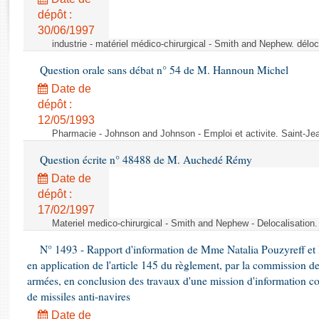
Rapports d'enquête
dépôt :
Rapports législatifs
30/06/1997
Rapports sur l'application des lois
industrie - matériel médico-chirurgical - Smith and Nephew. délo
Baromètre de l’application des lois
Question orale sans débat n° 54 de M. Hannoun Michel
Date de
Dossiers législatifs
dépôt :
Budget et sécurité sociale
12/05/1993
Questions écrites et orales
Pharmacie - Johnson and Johnson - Emploi et activite. Saint-Je
Comptes rendus des débats
Question écrite n° 48488 de M. Auchedé Rémy
Date de
dépôt :
17/02/1997
Materiel medico-chirurgical - Smith and Nephew - Delocalisatio
N° 1493 - Rapport d'information de Mme Natalia Pouzyreff et M
en application de l'article 145 du règlement, par la commission de
armées, en conclusion des travaux d'une mission d'information co
de missiles anti-navires
Date de