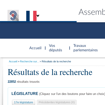
Assemb
Accèder à
la page
Vos
Travaux
Accueil
d'accueil
députés
parlementaires
Vous
Accueil
Recherche sur...
Résultats de la recherche
êtes
Résultats de la recherche
Général
ici
CONNEX
TRAVA
CONNA
DÉC
:
22852
résultats trouvés
LÉGISLATURE
(Cliquez sur l'un des boutons pour faire un choix
17e législature
Précédentes législatures (X)