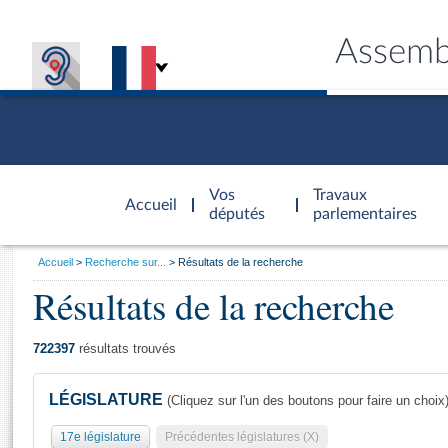
Assemb
Accèder à
la page
Vos
Travaux
Accueil
d'accueil
députés
parlementaires
Vous
Accueil
Recherche sur...
Résultats de la recherche
êtes
Résultats de la recherche
Général
ici
CONNEX
TRAVA
CONNA
DÉC
:
722397
résultats trouvés
LÉGISLATURE
(Cliquez sur l'un des boutons pour faire un choix
17e législature
Précédentes législatures (X)