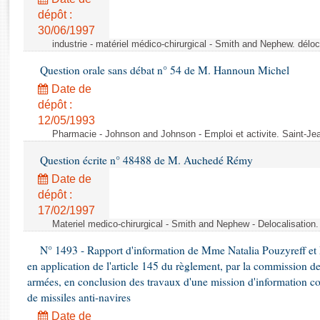
Rapports d'enquête
dépôt :
Rapports législatifs
30/06/1997
Rapports sur l'application des lois
industrie - matériel médico-chirurgical - Smith and Nephew. délo
Baromètre de l’application des lois
Question orale sans débat n° 54 de M. Hannoun Michel
Date de
Dossiers législatifs
dépôt :
Budget et sécurité sociale
12/05/1993
Questions écrites et orales
Pharmacie - Johnson and Johnson - Emploi et activite. Saint-Je
Comptes rendus des débats
Question écrite n° 48488 de M. Auchedé Rémy
Date de
dépôt :
17/02/1997
Materiel medico-chirurgical - Smith and Nephew - Delocalisatio
N° 1493 - Rapport d'information de Mme Natalia Pouzyreff et M
en application de l'article 145 du règlement, par la commission de
armées, en conclusion des travaux d'une mission d'information co
de missiles anti-navires
Date de