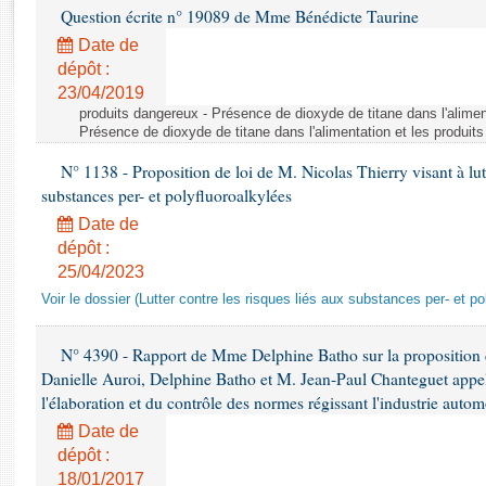
Rapports d'enquête
Question écrite n° 19089 de Mme Bénédicte Taurine
Rapports législatifs
Date de
Rapports sur l'application des lois
dépôt :
Baromètre de l’application des lois
23/04/2019
produits dangereux - Présence de dioxyde de titane dans l'aliment
Présence de dioxyde de titane dans l'alimentation et les produits
Dossiers législatifs
N° 1138 - Proposition de loi de M. Nicolas Thierry visant à lutt
Budget et sécurité sociale
substances per- et polyfluoroalkylées
Questions écrites et orales
Date de
Comptes rendus des débats
dépôt :
25/04/2023
Voir le dossier (Lutter contre les risques liés aux substances per- et po
N° 4390 - Rapport de Mme Delphine Batho sur la proposition
Danielle Auroi, Delphine Batho et M. Jean-Paul Chanteguet appel
l'élaboration et du contrôle des normes régissant l'industrie aut
Date de
dépôt :
18/01/2017