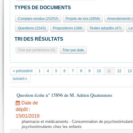
S'id
Présidence
Séance publique
Rôle et pouvoirs de l'Assemblée
Visiter l'Assemblée
TYPES DE DOCUMENTS
Fiches « Connaissance de l’Assemblée »
577 députés
Commissions et autres organes
Visite virtuelle du palais Bourbon
Comptes-rendus (23252)
Projets de lois (2858)
Amendements (
Organisation de l'Assemblée
Groupes politiques
Europe et International
Assister à une séance
Mot
Questions (1543)
Propositions (168)
Textes adoptés (47)
Let
Présidence
Conférence des Présidents
Bureau
Collège des Ques
Élections législatives
Contrôle et évaluation
Accès des chercheurs à l’Assemblée
TRI DES RÉSULTATS
Congrès
Les évènements
S'inscrire
Trier par pertinence (X)
Trier par date
Pétitions
Statistiques et chiffres clés
Transparence et déontologie
Vous n'ave
Patrimoine
E
Documents de référence
« précedent
1
4
5
6
7
8
9
10
11
12
13
La Bibliothèque
( Constitution | Règlement de l'Assemblée ... )
Documents parlementaires
suivant »
Les archives
Projets de loi
Contacts et plan d'accès
Question écrite n° 15896 de M. Adrien Quatennens
Propositions de loi
Histoire
Photos libres de droit
Amendements
Date de
Juniors
dépôt :
Textes adoptés
Anciennes législatures
15/01/2019
pharmacie et médicaments - Consommation de psychostimulants
Liens vers les sites publics
Rapports d'information
psychostimulants chez les enfants