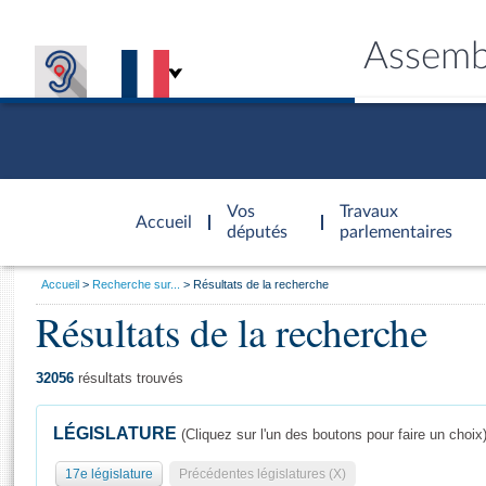
Assemb
Accèder à
la page
Vos
Travaux
Accueil
d'accueil
députés
parlementaires
Vous
Accueil
Recherche sur...
Résultats de la recherche
êtes
Résultats de la recherche
Général
ici
CONNEX
TRAVA
CONNA
DÉC
:
32056
résultats trouvés
LÉGISLATURE
(Cliquez sur l'un des boutons pour faire un choix
17e législature
Précédentes législatures (X)