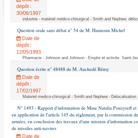
Rapports d'enquête
dépôt :
Rapports législatifs
30/06/1997
Rapports sur l'application des lois
industrie - matériel médico-chirurgical - Smith and Nephew. délo
Baromètre de l’application des lois
Question orale sans débat n° 54 de M. Hannoun Michel
Date de
Dossiers législatifs
dépôt :
Budget et sécurité sociale
12/05/1993
Questions écrites et orales
Pharmacie - Johnson and Johnson - Emploi et activite. Saint-Je
Comptes rendus des débats
Question écrite n° 48488 de M. Auchedé Rémy
Date de
dépôt :
17/02/1997
Materiel medico-chirurgical - Smith and Nephew - Delocalisatio
N° 1493 - Rapport d'information de Mme Natalia Pouzyreff et M
en application de l'article 145 du règlement, par la commission de
armées, en conclusion des travaux d'une mission d'information co
de missiles anti-navires
Date de