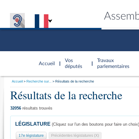
Assemb
Accèder à
la page
Vos
Travaux
Accueil
d'accueil
députés
parlementaires
Vous
Accueil
Recherche sur...
Résultats de la recherche
êtes
Résultats de la recherche
Général
ici
CONNEX
TRAVA
CONNA
DÉC
:
32056
résultats trouvés
LÉGISLATURE
(Cliquez sur l'un des boutons pour faire un choix
17e législature
Précédentes législatures (X)