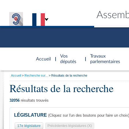
Assemb
Accèder à
la page
Vos
Travaux
Accueil
d'accueil
députés
parlementaires
Vous
Accueil
Recherche sur...
Résultats de la recherche
êtes
Résultats de la recherche
Général
ici
CONNEX
TRAVA
CONNA
DÉC
:
32056
résultats trouvés
LÉGISLATURE
(Cliquez sur l'un des boutons pour faire un choix
17e législature
Précédentes législatures (X)