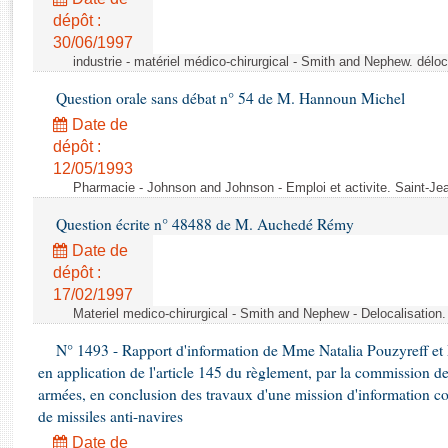
Rapports d'enquête
dépôt :
Rapports législatifs
30/06/1997
Rapports sur l'application des lois
industrie - matériel médico-chirurgical - Smith and Nephew. délo
Baromètre de l’application des lois
Question orale sans débat n° 54 de M. Hannoun Michel
Date de
Dossiers législatifs
dépôt :
Budget et sécurité sociale
12/05/1993
Questions écrites et orales
Pharmacie - Johnson and Johnson - Emploi et activite. Saint-Je
Comptes rendus des débats
Question écrite n° 48488 de M. Auchedé Rémy
Date de
dépôt :
17/02/1997
Materiel medico-chirurgical - Smith and Nephew - Delocalisatio
N° 1493 - Rapport d'information de Mme Natalia Pouzyreff et M
en application de l'article 145 du règlement, par la commission de
armées, en conclusion des travaux d'une mission d'information co
de missiles anti-navires
Date de