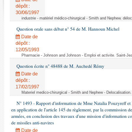
Rapports d'enquête
dépôt :
Rapports législatifs
30/06/1997
Rapports sur l'application des lois
industrie - matériel médico-chirurgical - Smith and Nephew. délo
Baromètre de l’application des lois
Question orale sans débat n° 54 de M. Hannoun Michel
Date de
Dossiers législatifs
dépôt :
Budget et sécurité sociale
12/05/1993
Questions écrites et orales
Pharmacie - Johnson and Johnson - Emploi et activite. Saint-Je
Comptes rendus des débats
Question écrite n° 48488 de M. Auchedé Rémy
Date de
dépôt :
17/02/1997
Materiel medico-chirurgical - Smith and Nephew - Delocalisatio
N° 1493 - Rapport d'information de Mme Natalia Pouzyreff et M
en application de l'article 145 du règlement, par la commission de
armées, en conclusion des travaux d'une mission d'information co
de missiles anti-navires
Date de