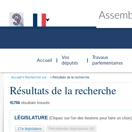
Assemb
Accèder à
la page
Vos
Travaux
Accueil
d'accueil
députés
parlementaires
Vous
Accueil
Recherche sur...
Résultats de la recherche
êtes
Résultats de la recherche
Général
ici
CONNEX
TRAVA
CONNA
DÉC
:
41766
résultats trouvés
LÉGISLATURE
(Cliquez sur l'un des boutons pour faire un choix
17e législature
Précédentes législatures (X)