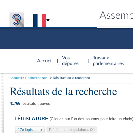
Assemb
Accèder à
la page
Vos
Travaux
Accueil
d'accueil
députés
parlementaires
Vous
Accueil
Recherche sur...
Résultats de la recherche
êtes
Résultats de la recherche
Général
ici
CONNEX
TRAVA
CONNA
DÉC
:
41766
résultats trouvés
LÉGISLATURE
(Cliquez sur l'un des boutons pour faire un choix
17e législature
Précédentes législatures (X)