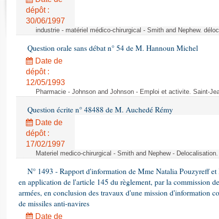
Rapports d'enquête
dépôt :
Rapports législatifs
30/06/1997
Rapports sur l'application des lois
industrie - matériel médico-chirurgical - Smith and Nephew. délo
Baromètre de l’application des lois
Question orale sans débat n° 54 de M. Hannoun Michel
Date de
Dossiers législatifs
dépôt :
Budget et sécurité sociale
12/05/1993
Questions écrites et orales
Pharmacie - Johnson and Johnson - Emploi et activite. Saint-Je
Comptes rendus des débats
Question écrite n° 48488 de M. Auchedé Rémy
Date de
dépôt :
17/02/1997
Materiel medico-chirurgical - Smith and Nephew - Delocalisatio
N° 1493 - Rapport d'information de Mme Natalia Pouzyreff et M
en application de l'article 145 du règlement, par la commission de
armées, en conclusion des travaux d'une mission d'information co
de missiles anti-navires
Date de