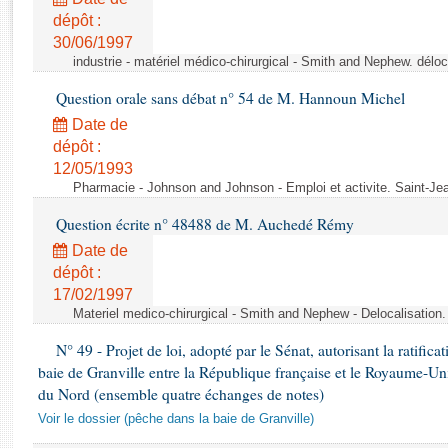
Rapports d'enquête
dépôt :
Rapports législatifs
30/06/1997
Rapports sur l'application des lois
industrie - matériel médico-chirurgical - Smith and Nephew. délo
Baromètre de l’application des lois
Question orale sans débat n° 54 de M. Hannoun Michel
Date de
Dossiers législatifs
dépôt :
Budget et sécurité sociale
12/05/1993
Questions écrites et orales
Pharmacie - Johnson and Johnson - Emploi et activite. Saint-Je
Comptes rendus des débats
Question écrite n° 48488 de M. Auchedé Rémy
Date de
dépôt :
17/02/1997
Materiel medico-chirurgical - Smith and Nephew - Delocalisatio
N° 49 - Projet de loi, adopté par le Sénat, autorisant la ratifica
baie de Granville entre la République française et le Royaume-Un
du Nord (ensemble quatre échanges de notes)
Voir le dossier (pêche dans la baie de Granville)