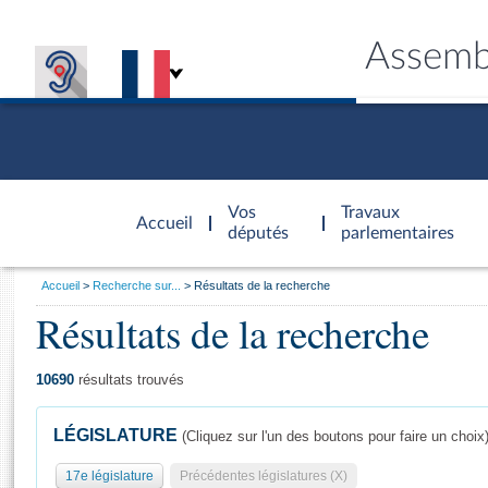
Assemb
Accèder à
la page
Vos
Travaux
Accueil
d'accueil
députés
parlementaires
Vous
Accueil
Recherche sur...
Résultats de la recherche
êtes
Résultats de la recherche
Général
ici
CONNEX
TRAVA
CONNA
DÉC
:
10690
résultats trouvés
LÉGISLATURE
(Cliquez sur l'un des boutons pour faire un choix
17e législature
Précédentes législatures (X)