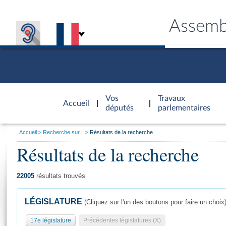
Assemb
Accèder à
la page
Vos
Travaux
Accueil
d'accueil
députés
parlementaires
Vous
Accueil
Recherche sur...
Résultats de la recherche
êtes
Résultats de la recherche
Général
ici
CONNEX
TRAVA
CONNA
DÉC
:
22005
résultats trouvés
LÉGISLATURE
(Cliquez sur l'un des boutons pour faire un choix
17e législature
Précédentes législatures (X)