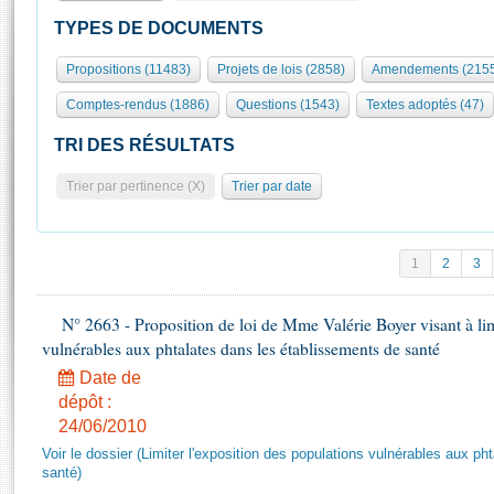
S'id
Présidence
Séance publique
Rôle et pouvoirs de l'Assemblée
Visiter l'Assemblée
TYPES DE DOCUMENTS
Fiches « Connaissance de l’Assemblée »
577 députés
Commissions et autres organes
Visite virtuelle du palais Bourbon
Propositions (11483)
Projets de lois (2858)
Amendements (215
Organisation de l'Assemblée
Groupes politiques
Europe et International
Assister à une séance
Mot
Comptes-rendus (1886)
Questions (1543)
Textes adoptés (47)
Présidence
Conférence des Présidents
Bureau
Collège des Ques
Élections législatives
Contrôle et évaluation
Accès des chercheurs à l’Assemblée
TRI DES RÉSULTATS
Congrès
Les évènements
S'inscrire
Trier par pertinence (X)
Trier par date
Pétitions
Statistiques et chiffres clés
Transparence et déontologie
Vous n'ave
Patrimoine
E
Documents de référence
1
2
3
La Bibliothèque
( Constitution | Règlement de l'Assemblée ... )
Documents parlementaires
Les archives
N° 2663 - Proposition de loi de Mme Valérie Boyer visant à lim
Projets de loi
Contacts et plan d'accès
vulnérables aux phtalates dans les établissements de santé
Propositions de loi
Histoire
Photos libres de droit
Date de
Amendements
Juniors
dépôt :
Textes adoptés
24/06/2010
Anciennes législatures
Voir le dossier (Limiter l'exposition des populations vulnérables aux p
Liens vers les sites publics
Rapports d'information
santé)