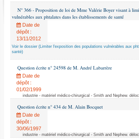
Rapports d'enquête
N° 366 - Proposition de loi de Mme Valérie Boyer visant à limit
Rapports législatifs
vulnérables aux phtalates dans les établissements de santé
Rapports sur l'application des lois
Baromètre de l’application des lois
Date de
dépôt :
13/11/2012
Dossiers législatifs
Voir le dossier (Limiter l'exposition des populations vulnérables aux p
Budget et sécurité sociale
santé)
Questions écrites et orales
Comptes rendus des débats
Question écrite n° 24598 de M. André Labarrère
Date de
dépôt :
01/02/1999
industrie - matériel médico-chirurgical - Smith and Nephew. délo
Question écrite n° 434 de M. Alain Bocquet
Date de
dépôt :
30/06/1997
industrie - matériel médico-chirurgical - Smith and Nephew. délo