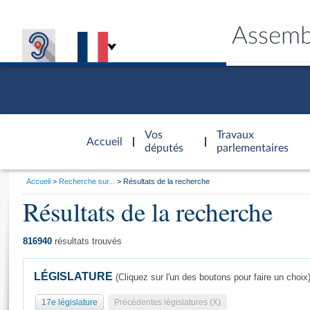
Assemb
Accèder à
la page
Vos
Travaux
Accueil
d'accueil
députés
parlementaires
Vous
Accueil
Recherche sur...
Résultats de la recherche
êtes
Résultats de la recherche
Général
ici
CONNEX
TRAVA
CONNA
DÉC
:
816940
résultats trouvés
LÉGISLATURE
(Cliquez sur l'un des boutons pour faire un choix
17e législature
Précédentes législatures (X)