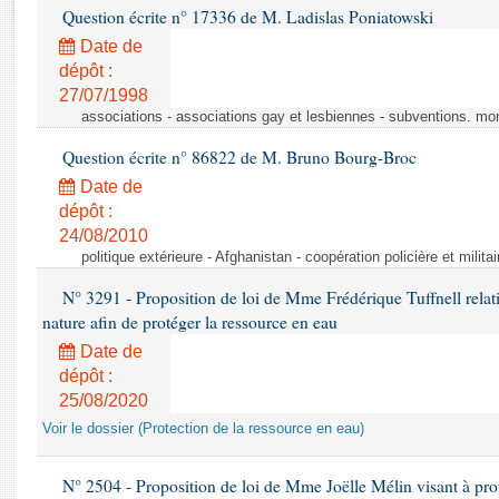
Rapports d'enquête
Question écrite n° 17336 de M. Ladislas Poniatowski
Rapports législatifs
Date de
Rapports sur l'application des lois
dépôt :
Baromètre de l’application des lois
27/07/1998
associations - associations gay et lesbiennes - subventions. mo
Dossiers législatifs
Question écrite n° 86822 de M. Bruno Bourg-Broc
Budget et sécurité sociale
Date de
Questions écrites et orales
dépôt :
24/08/2010
Comptes rendus des débats
politique extérieure - Afghanistan - coopération policière et militai
N° 3291 - Proposition de loi de Mme Frédérique Tuffnell relati
nature afin de protéger la ressource en eau
Date de
dépôt :
25/08/2020
Voir le dossier (Protection de la ressource en eau)
N° 2504 - Proposition de loi de Mme Joëlle Mélin visant à prot