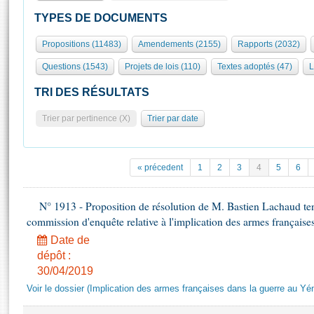
S'id
Présidence
Séance publique
Rôle et pouvoirs de l'Assemblée
Visiter l'Assemblée
TYPES DE DOCUMENTS
Fiches « Connaissance de l’Assemblée »
577 députés
Commissions et autres organes
Visite virtuelle du palais Bourbon
Propositions (11483)
Amendements (2155)
Rapports (2032)
Organisation de l'Assemblée
Groupes politiques
Europe et International
Assister à une séance
Mot
Questions (1543)
Projets de lois (110)
Textes adoptés (47)
L
Présidence
Conférence des Présidents
Bureau
Collège des Ques
Élections législatives
Contrôle et évaluation
Accès des chercheurs à l’Assemblée
TRI DES RÉSULTATS
Congrès
Les évènements
S'inscrire
Trier par pertinence (X)
Trier par date
Pétitions
Statistiques et chiffres clés
Transparence et déontologie
Vous n'ave
Patrimoine
E
Documents de référence
« précedent
1
2
3
4
5
6
La Bibliothèque
( Constitution | Règlement de l'Assemblée ... )
Documents parlementaires
Les archives
N° 1913 - Proposition de résolution de M. Bastien Lachaud ten
Projets de loi
Contacts et plan d'accès
commission d'enquête relative à l'implication des armes français
Propositions de loi
Histoire
Photos libres de droit
Date de
Amendements
Juniors
dépôt :
Textes adoptés
30/04/2019
Anciennes législatures
Voir le dossier (Implication des armes françaises dans la guerre au Y
Liens vers les sites publics
Rapports d'information