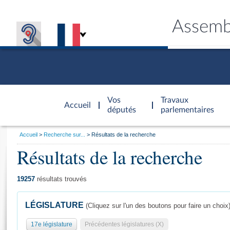
Assemb
Accèder à
la page
Vos
Travaux
Accueil
d'accueil
députés
parlementaires
Vous
Accueil
Recherche sur...
Résultats de la recherche
êtes
Résultats de la recherche
Général
ici
CONNEX
TRAVA
CONNA
DÉC
:
19257
résultats trouvés
LÉGISLATURE
(Cliquez sur l'un des boutons pour faire un choix
17e législature
Précédentes législatures (X)