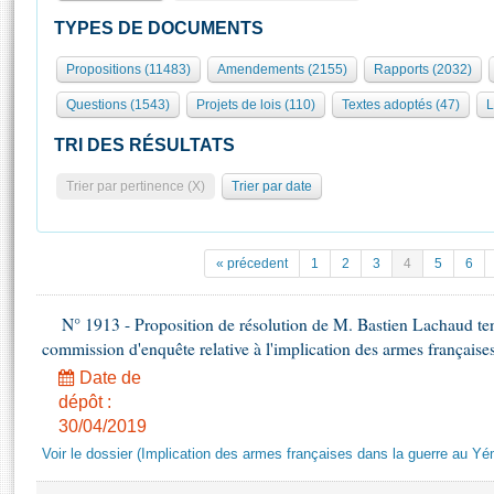
S'id
Présidence
Séance publique
Rôle et pouvoirs de l'Assemblée
Visiter l'Assemblée
TYPES DE DOCUMENTS
Fiches « Connaissance de l’Assemblée »
577 députés
Commissions et autres organes
Visite virtuelle du palais Bourbon
Propositions (11483)
Amendements (2155)
Rapports (2032)
Organisation de l'Assemblée
Groupes politiques
Europe et International
Assister à une séance
Mot
Questions (1543)
Projets de lois (110)
Textes adoptés (47)
L
Présidence
Conférence des Présidents
Bureau
Collège des Ques
Élections législatives
Contrôle et évaluation
Accès des chercheurs à l’Assemblée
TRI DES RÉSULTATS
Congrès
Les évènements
S'inscrire
Trier par pertinence (X)
Trier par date
Pétitions
Statistiques et chiffres clés
Transparence et déontologie
Vous n'ave
Patrimoine
E
Documents de référence
« précedent
1
2
3
4
5
6
La Bibliothèque
( Constitution | Règlement de l'Assemblée ... )
Documents parlementaires
Les archives
N° 1913 - Proposition de résolution de M. Bastien Lachaud ten
Projets de loi
Contacts et plan d'accès
commission d'enquête relative à l'implication des armes français
Propositions de loi
Histoire
Photos libres de droit
Date de
Amendements
Juniors
dépôt :
Textes adoptés
30/04/2019
Anciennes législatures
Voir le dossier (Implication des armes françaises dans la guerre au Y
Liens vers les sites publics
Rapports d'information