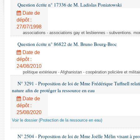
Rapports d'enquête
Question écrite n° 17336 de M. Ladislas Poniatowski
Rapports législatifs
Date de
Rapports sur l'application des lois
dépôt :
Baromètre de l’application des lois
27/07/1998
associations - associations gay et lesbiennes - subventions. mo
Dossiers législatifs
Question écrite n° 86822 de M. Bruno Bourg-Broc
Budget et sécurité sociale
Date de
Questions écrites et orales
dépôt :
24/08/2010
Comptes rendus des débats
politique extérieure - Afghanistan - coopération policière et militai
N° 3291 - Proposition de loi de Mme Frédérique Tuffnell relati
nature afin de protéger la ressource en eau
Date de
dépôt :
25/08/2020
Voir le dossier (Protection de la ressource en eau)
N° 2504 - Proposition de loi de Mme Joëlle Mélin visant à prot