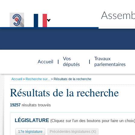
Assemb
Accèder à
la page
Vos
Travaux
Accueil
d'accueil
députés
parlementaires
Vous
Accueil
Recherche sur...
Résultats de la recherche
êtes
Résultats de la recherche
Général
ici
CONNEX
TRAVA
CONNA
DÉC
:
19257
résultats trouvés
LÉGISLATURE
(Cliquez sur l'un des boutons pour faire un choix
17e législature
Précédentes législatures (X)