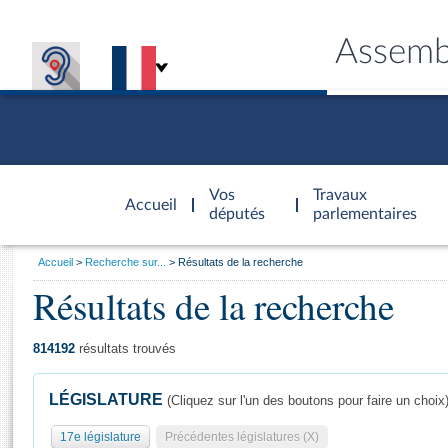
Assemb
Accèder à
la page
Vos
Travaux
Accueil
d'accueil
députés
parlementaires
Vous
Accueil
Recherche sur...
Résultats de la recherche
êtes
Résultats de la recherche
Général
ici
CONNEX
TRAVA
CONNA
DÉC
:
814192
résultats trouvés
LÉGISLATURE
(Cliquez sur l'un des boutons pour faire un choix
17e législature
Précédentes législatures (X)