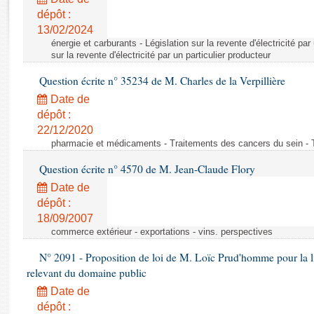
Rapports d'enquête
dépôt :
Rapports législatifs
13/02/2024
Rapports sur l'application des lois
énergie et carburants - Législation sur la revente d'électricité par
Baromètre de l’application des lois
sur la revente d'électricité par un particulier producteur
Question écrite n° 35234 de M. Charles de la Verpillière
Dossiers législatifs
Date de
Budget et sécurité sociale
dépôt :
22/12/2020
Questions écrites et orales
pharmacie et médicaments - Traitements des cancers du sein - 
Comptes rendus des débats
Question écrite n° 4570 de M. Jean-Claude Flory
Date de
dépôt :
18/09/2007
commerce extérieur - exportations - vins. perspectives
N° 2091 - Proposition de loi de M. Loïc Prud'homme pour la li
relevant du domaine public
Date de
dépôt :