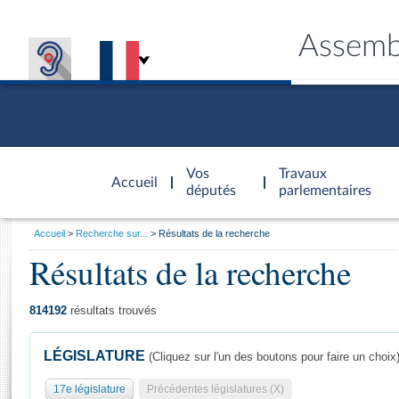
Assemb
Accèder à
la page
Vos
Travaux
Accueil
d'accueil
députés
parlementaires
Vous
Accueil
Recherche sur...
Résultats de la recherche
êtes
Résultats de la recherche
Général
ici
CONNEX
TRAVA
CONNA
DÉC
:
814192
résultats trouvés
LÉGISLATURE
(Cliquez sur l'un des boutons pour faire un choix
17e législature
Précédentes législatures (X)