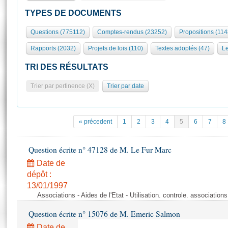
S'id
Présidence
Séance publique
Rôle et pouvoirs de l'Assemblée
Visiter l'Assemblée
TYPES DE DOCUMENTS
Fiches « Connaissance de l’Assemblée »
577 députés
Commissions et autres organes
Visite virtuelle du palais Bourbon
Questions (775112)
Comptes-rendus (23252)
Propositions (11
Organisation de l'Assemblée
Groupes politiques
Europe et International
Assister à une séance
Mot
Rapports (2032)
Projets de lois (110)
Textes adoptés (47)
Le
Présidence
Conférence des Présidents
Bureau
Collège des Ques
Élections législatives
Contrôle et évaluation
Accès des chercheurs à l’Assemblée
TRI DES RÉSULTATS
Congrès
Les évènements
S'inscrire
Trier par pertinence (X)
Trier par date
Pétitions
Statistiques et chiffres clés
Transparence et déontologie
Vous n'ave
Patrimoine
E
Documents de référence
« précedent
1
2
3
4
5
6
7
8
La Bibliothèque
( Constitution | Règlement de l'Assemblée ... )
Documents parlementaires
Les archives
Question écrite n° 47128 de M. Le Fur Marc
Projets de loi
Contacts et plan d'accès
Date de
Propositions de loi
Histoire
Photos libres de droit
dépôt :
Amendements
Juniors
13/01/1997
Textes adoptés
Associations - Aides de l'Etat - Utilisation. controle. associatio
Anciennes législatures
Question écrite n° 15076 de M. Emeric Salmon
Liens vers les sites publics
Rapports d'information
Date de