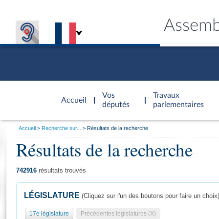
Assemb
Accèder à
la page
Vos
Travaux
Accueil
d'accueil
députés
parlementaires
Vous
Accueil
Recherche sur...
Résultats de la recherche
êtes
Résultats de la recherche
Général
ici
CONNEX
TRAVA
CONNA
DÉC
:
742916
résultats trouvés
LÉGISLATURE
(Cliquez sur l'un des boutons pour faire un choix
17e législature
Précédentes législatures (X)