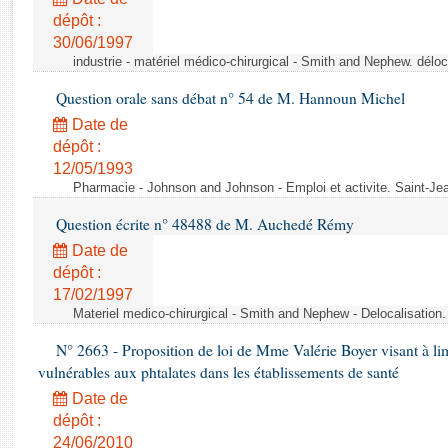
Rapports d'enquête
dépôt :
Rapports législatifs
30/06/1997
Rapports sur l'application des lois
industrie - matériel médico-chirurgical - Smith and Nephew. délo
Baromètre de l’application des lois
Question orale sans débat n° 54 de M. Hannoun Michel
Date de
Dossiers législatifs
dépôt :
Budget et sécurité sociale
12/05/1993
Questions écrites et orales
Pharmacie - Johnson and Johnson - Emploi et activite. Saint-Je
Comptes rendus des débats
Question écrite n° 48488 de M. Auchedé Rémy
Date de
dépôt :
17/02/1997
Materiel medico-chirurgical - Smith and Nephew - Delocalisatio
N° 2663 - Proposition de loi de Mme Valérie Boyer visant à lim
vulnérables aux phtalates dans les établissements de santé
Date de
dépôt :
24/06/2010