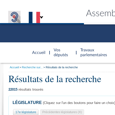
Assemb
Accèder à
la page
Vos
Travaux
Accueil
d'accueil
députés
parlementaires
Vous
Accueil
Recherche sur...
Résultats de la recherche
êtes
Résultats de la recherche
Général
ici
CONNEX
TRAVA
CONNA
DÉC
:
22015
résultats trouvés
LÉGISLATURE
(Cliquez sur l'un des boutons pour faire un choix
17e législature
Précédentes législatures (X)