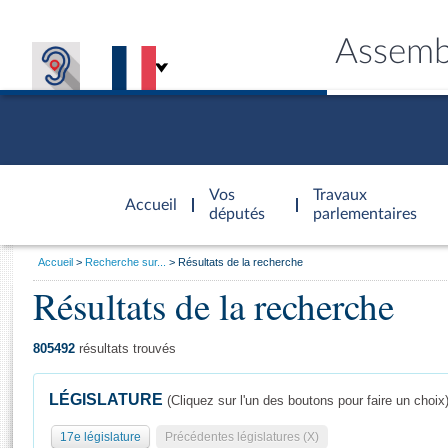
Assemb
Accèder à
la page
Vos
Travaux
Accueil
d'accueil
députés
parlementaires
Vous
Accueil
Recherche sur...
Résultats de la recherche
êtes
Résultats de la recherche
Général
ici
CONNEX
TRAVA
CONNA
DÉC
:
805492
résultats trouvés
LÉGISLATURE
(Cliquez sur l'un des boutons pour faire un choix
17e législature
Précédentes législatures (X)