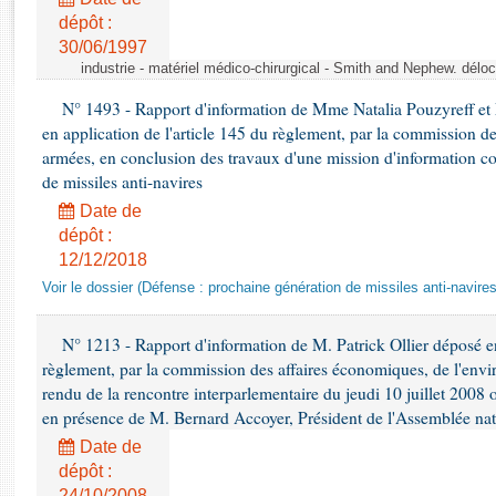
Rapports d'enquête
dépôt :
Rapports législatifs
30/06/1997
Rapports sur l'application des lois
industrie - matériel médico-chirurgical - Smith and Nephew. délo
Baromètre de l’application des lois
N° 1493 - Rapport d'information de Mme Natalia Pouzyreff et M
en application de l'article 145 du règlement, par la commission de
Dossiers législatifs
armées, en conclusion des travaux d'une mission d'information co
de missiles anti-navires
Budget et sécurité sociale
Questions écrites et orales
Date de
dépôt :
Comptes rendus des débats
12/12/2018
Voir le dossier (Défense : prochaine génération de missiles anti-navires
N° 1213 - Rapport d'information de M. Patrick Ollier déposé en
règlement, par la commission des affaires économiques, de l'envi
rendu de la rencontre interparlementaire du jeudi 10 juillet 2008 
en présence de M. Bernard Accoyer, Président de l'Assemblée nat
Date de
dépôt :
24/10/2008