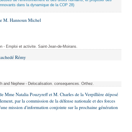
tueuses de l'environnement et des droits humains, et proposer des
innovants dans la dynamique de la COP 28)
 de M. Hannoun Michel
- Emploi et activite. Saint-Jean-de-Moirans.
 Auchedé Rémy
ith and Nephew - Delocalisation. consequences. Orthez.
e Mme Natalia Pouzyreff et M. Charles de la Verpillière déposé
glement, par la commission de la défense nationale et des forces
'une mission d'information conjointe sur la prochaine génération