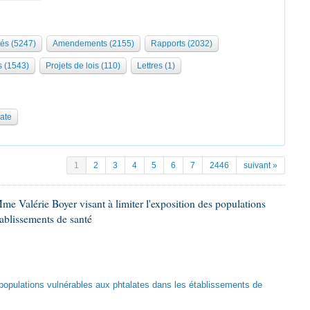
tés (5247)
Amendements (2155)
Rapports (2032)
s (1543)
Projets de lois (110)
Lettres (1)
date
1
2
3
4
5
6
7
2446
suivant »
me Valérie Boyer visant à limiter l'exposition des populations
tablissements de santé
es populations vulnérables aux phtalates dans les établissements de