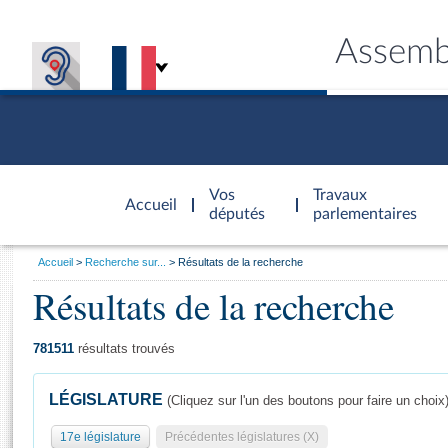
Assemb
Accèder à
la page
Vos
Travaux
Accueil
d'accueil
députés
parlementaires
Vous
Accueil
Recherche sur...
Résultats de la recherche
êtes
Résultats de la recherche
Général
ici
CONNEX
TRAVA
CONNA
DÉC
:
781511
résultats trouvés
LÉGISLATURE
(Cliquez sur l'un des boutons pour faire un choix
17e législature
Précédentes législatures (X)