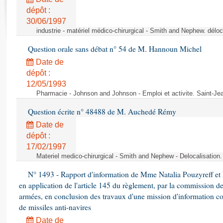
Rapports d'enquête
dépôt :
Rapports législatifs
30/06/1997
Rapports sur l'application des lois
industrie - matériel médico-chirurgical - Smith and Nephew. délo
Baromètre de l’application des lois
Question orale sans débat n° 54 de M. Hannoun Michel
Date de
Dossiers législatifs
dépôt :
Budget et sécurité sociale
12/05/1993
Questions écrites et orales
Pharmacie - Johnson and Johnson - Emploi et activite. Saint-Je
Comptes rendus des débats
Question écrite n° 48488 de M. Auchedé Rémy
Date de
dépôt :
17/02/1997
Materiel medico-chirurgical - Smith and Nephew - Delocalisatio
N° 1493 - Rapport d'information de Mme Natalia Pouzyreff et M
en application de l'article 145 du règlement, par la commission de
armées, en conclusion des travaux d'une mission d'information co
de missiles anti-navires
Date de