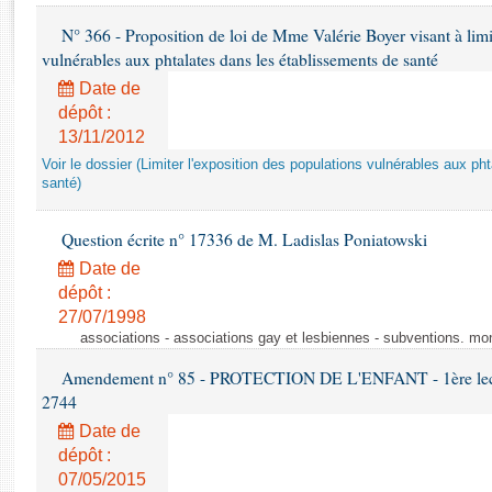
Rapports d'enquête
N° 366 - Proposition de loi de Mme Valérie Boyer visant à limit
Rapports législatifs
vulnérables aux phtalates dans les établissements de santé
Rapports sur l'application des lois
Baromètre de l’application des lois
Date de
dépôt :
13/11/2012
Dossiers législatifs
Voir le dossier (Limiter l'exposition des populations vulnérables aux p
Budget et sécurité sociale
santé)
Questions écrites et orales
Comptes rendus des débats
Question écrite n° 17336 de M. Ladislas Poniatowski
Date de
dépôt :
27/07/1998
associations - associations gay et lesbiennes - subventions. mo
Amendement n° 85 - PROTECTION DE L'ENFANT - 1ère lectur
2744
Date de
dépôt :
07/05/2015