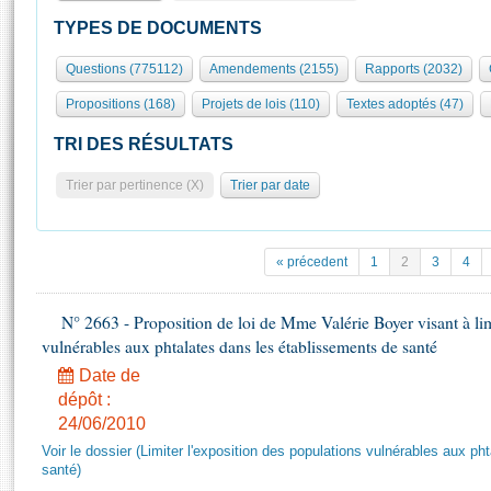
S'id
Présidence
Séance publique
Rôle et pouvoirs de l'Assemblée
Visiter l'Assemblée
TYPES DE DOCUMENTS
Fiches « Connaissance de l’Assemblée »
577 députés
Commissions et autres organes
Visite virtuelle du palais Bourbon
Questions (775112)
Amendements (2155)
Rapports (2032)
Organisation de l'Assemblée
Groupes politiques
Europe et International
Assister à une séance
Mot
Propositions (168)
Projets de lois (110)
Textes adoptés (47)
Présidence
Conférence des Présidents
Bureau
Collège des Ques
Élections législatives
Contrôle et évaluation
Accès des chercheurs à l’Assemblée
TRI DES RÉSULTATS
Congrès
Les évènements
S'inscrire
Trier par pertinence (X)
Trier par date
Pétitions
Statistiques et chiffres clés
Transparence et déontologie
Vous n'ave
Patrimoine
E
Documents de référence
« précedent
1
2
3
4
La Bibliothèque
( Constitution | Règlement de l'Assemblée ... )
Documents parlementaires
Les archives
N° 2663 - Proposition de loi de Mme Valérie Boyer visant à lim
Projets de loi
Contacts et plan d'accès
vulnérables aux phtalates dans les établissements de santé
Propositions de loi
Histoire
Photos libres de droit
Date de
Amendements
Juniors
dépôt :
Textes adoptés
24/06/2010
Anciennes législatures
Voir le dossier (Limiter l'exposition des populations vulnérables aux p
Liens vers les sites publics
Rapports d'information
santé)