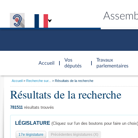
Assemb
Accèder à
la page
Vos
Travaux
Accueil
d'accueil
députés
parlementaires
Vous
Accueil
Recherche sur...
Résultats de la recherche
êtes
Résultats de la recherche
Général
ici
CONNEX
TRAVA
CONNA
DÉC
:
781511
résultats trouvés
LÉGISLATURE
(Cliquez sur l'un des boutons pour faire un choix
17e législature
Précédentes législatures (X)