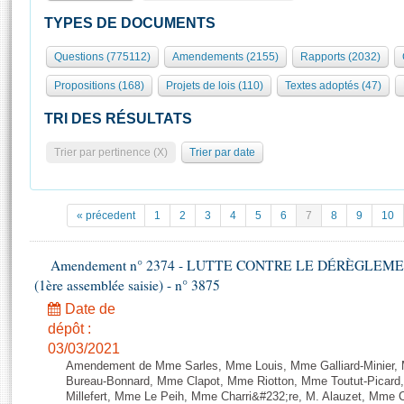
S'id
Présidence
Séance publique
Rôle et pouvoirs de l'Assemblée
Visiter l'Assemblée
TYPES DE DOCUMENTS
Fiches « Connaissance de l’Assemblée »
577 députés
Commissions et autres organes
Visite virtuelle du palais Bourbon
Questions (775112)
Amendements (2155)
Rapports (2032)
Organisation de l'Assemblée
Groupes politiques
Europe et International
Assister à une séance
Mot
Propositions (168)
Projets de lois (110)
Textes adoptés (47)
Présidence
Conférence des Présidents
Bureau
Collège des Ques
Élections législatives
Contrôle et évaluation
Accès des chercheurs à l’Assemblée
TRI DES RÉSULTATS
Congrès
Les évènements
S'inscrire
Trier par pertinence (X)
Trier par date
Pétitions
Statistiques et chiffres clés
Transparence et déontologie
Vous n'ave
Patrimoine
E
Documents de référence
« précedent
1
2
3
4
5
6
7
8
9
10
La Bibliothèque
( Constitution | Règlement de l'Assemblée ... )
Documents parlementaires
Les archives
Amendement n° 2374 - LUTTE CONTRE LE DÉRÈGLEMENT
Projets de loi
Contacts et plan d'accès
(1ère assemblée saisie) - n° 3875
Propositions de loi
Histoire
Photos libres de droit
Date de
Amendements
Juniors
dépôt :
Textes adoptés
03/03/2021
Anciennes législatures
Amendement de Mme Sarles, Mme Louis, Mme Galliard-Minier, 
Liens vers les sites publics
Bureau-Bonnard, Mme Clapot, Mme Riotton, Mme Toutut-Picar
Rapports d'information
Millefert, Mme Le Peih, Mme Charri&#232;re, M. Alauzet, Mme 