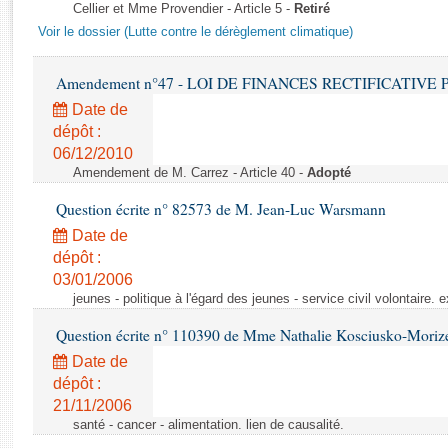
Rapports d'enquête
Cellier et Mme Provendier - Article 5 -
Retiré
Rapports législatifs
Voir le dossier (Lutte contre le dérèglement climatique)
Rapports sur l'application des lois
Baromètre de l’application des lois
Amendement n°47 - LOI DE FINANCES RECTIFICATIVE PO
Date de
dépôt :
Dossiers législatifs
06/12/2010
Budget et sécurité sociale
Amendement de M. Carrez - Article 40 -
Adopté
Questions écrites et orales
Question écrite n° 82573 de M. Jean-Luc Warsmann
Comptes rendus des débats
Date de
dépôt :
03/01/2006
jeunes - politique à l'égard des jeunes - service civil volontaire.
Question écrite n° 110390 de Mme Nathalie Kosciusko-Moriz
Date de
dépôt :
21/11/2006
santé - cancer - alimentation. lien de causalité.