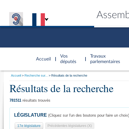
Assemb
Accèder à
la page
Vos
Travaux
Accueil
d'accueil
députés
parlementaires
Vous
Accueil
Recherche sur...
Résultats de la recherche
êtes
Résultats de la recherche
Général
ici
CONNEX
TRAVA
CONNA
DÉC
:
781511
résultats trouvés
LÉGISLATURE
(Cliquez sur l'un des boutons pour faire un choix
17e législature
Précédentes législatures (X)