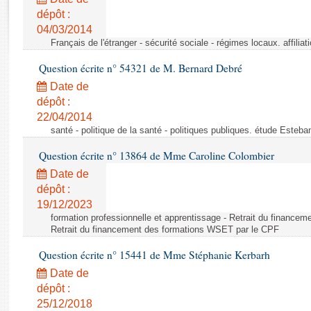
Rapports d'enquête
dépôt :
Rapports législatifs
04/03/2014
Rapports sur l'application des lois
Français de l'étranger - sécurité sociale - régimes locaux. affilia
Baromètre de l’application des lois
Question écrite n° 54321 de M. Bernard Debré
Date de
Dossiers législatifs
dépôt :
Budget et sécurité sociale
22/04/2014
Questions écrites et orales
santé - politique de la santé - politiques publiques. étude Esteb
Comptes rendus des débats
Question écrite n° 13864 de Mme Caroline Colombier
Date de
dépôt :
19/12/2023
formation professionnelle et apprentissage - Retrait du finance
Retrait du financement des formations WSET par le CPF
Question écrite n° 15441 de Mme Stéphanie Kerbarh
Date de
dépôt :
25/12/2018