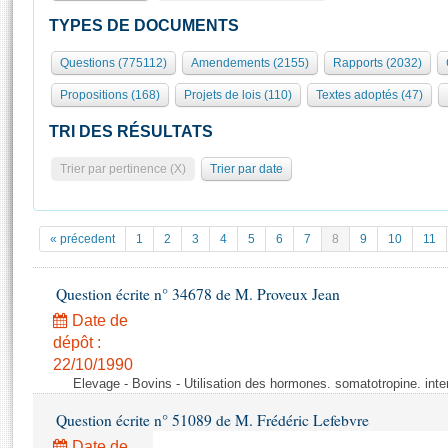
S'id
Présidence
Séance publique
Rôle et pouvoirs de l'Assemblée
Visiter l'Assemblée
TYPES DE DOCUMENTS
Fiches « Connaissance de l’Assemblée »
577 députés
Commissions et autres organes
Visite virtuelle du palais Bourbon
Questions (775112)
Amendements (2155)
Rapports (2032)
Organisation de l'Assemblée
Groupes politiques
Europe et International
Assister à une séance
Mot
Propositions (168)
Projets de lois (110)
Textes adoptés (47)
Présidence
Conférence des Présidents
Bureau
Collège des Ques
Élections législatives
Contrôle et évaluation
Accès des chercheurs à l’Assemblée
TRI DES RÉSULTATS
Congrès
Les évènements
S'inscrire
Trier par pertinence (X)
Trier par date
Pétitions
Statistiques et chiffres clés
Transparence et déontologie
Vous n'ave
Patrimoine
E
Documents de référence
« précedent
1
2
3
4
5
6
7
8
9
10
11
La Bibliothèque
( Constitution | Règlement de l'Assemblée ... )
Documents parlementaires
Les archives
Question écrite n° 34678 de M. Proveux Jean
Projets de loi
Contacts et plan d'accès
Date de
Propositions de loi
Histoire
Photos libres de droit
dépôt :
Amendements
Juniors
22/10/1990
Textes adoptés
Elevage - Bovins - Utilisation des hormones. somatotropine. inter
Anciennes législatures
Question écrite n° 51089 de M. Frédéric Lefebvre
Liens vers les sites publics
Rapports d'information
Date de