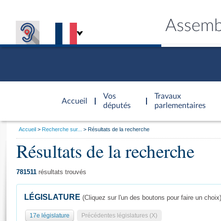
Assemb
Accèder à
la page
Vos
Travaux
Accueil
d'accueil
députés
parlementaires
Vous
Accueil
Recherche sur...
Résultats de la recherche
êtes
Résultats de la recherche
Général
ici
CONNEX
TRAVA
CONNA
DÉC
:
781511
résultats trouvés
LÉGISLATURE
(Cliquez sur l'un des boutons pour faire un choix
17e législature
Précédentes législatures (X)