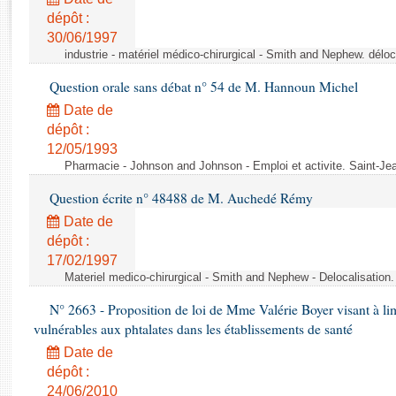
Rapports d'enquête
dépôt :
Rapports législatifs
30/06/1997
Rapports sur l'application des lois
industrie - matériel médico-chirurgical - Smith and Nephew. délo
Baromètre de l’application des lois
Question orale sans débat n° 54 de M. Hannoun Michel
Date de
Dossiers législatifs
dépôt :
Budget et sécurité sociale
12/05/1993
Questions écrites et orales
Pharmacie - Johnson and Johnson - Emploi et activite. Saint-Je
Comptes rendus des débats
Question écrite n° 48488 de M. Auchedé Rémy
Date de
dépôt :
17/02/1997
Materiel medico-chirurgical - Smith and Nephew - Delocalisatio
N° 2663 - Proposition de loi de Mme Valérie Boyer visant à lim
vulnérables aux phtalates dans les établissements de santé
Date de
dépôt :
24/06/2010