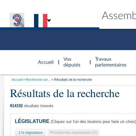
Assemb
Accèder à
la page
Vos
Travaux
Accueil
d'accueil
députés
parlementaires
Vous
Accueil
Recherche sur...
Résultats de la recherche
êtes
Résultats de la recherche
Général
ici
CONNEX
TRAVA
CONNA
DÉC
:
814192
résultats trouvés
LÉGISLATURE
(Cliquez sur l'un des boutons pour faire un choix
17e législature
Précédentes législatures (X)