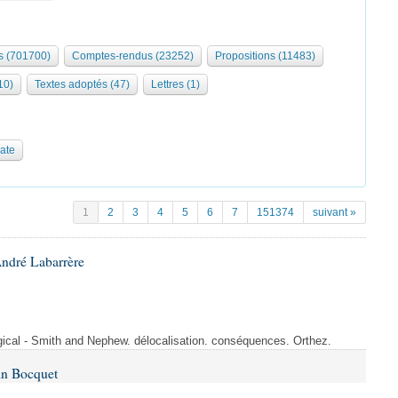
 (701700)
Comptes-rendus (23252)
Propositions (11483)
10)
Textes adoptés (47)
Lettres (1)
date
1
2
3
4
5
6
7
151374
suivant »
André Labarrère
rgical - Smith and Nephew. délocalisation. conséquences. Orthez.
in Bocquet