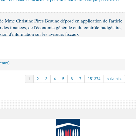
tre l'humanité actuellement perpétrés par la République populaire de
e Mme Christine Pires Beaune déposé en application de l'article
 des finances, de l'économie générale et du contrôle budgétaire,
ion d'information sur les aviseurs fiscaux
scaux)
1
2
3
4
5
6
7
151374
suivant »