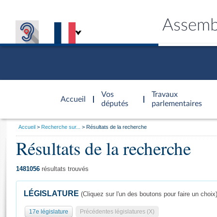
Assemb
Accèder à
la page
Vos
Travaux
Accueil
d'accueil
députés
parlementaires
Vous
Accueil
Recherche sur...
Résultats de la recherche
êtes
Résultats de la recherche
Général
ici
CONNEX
TRAVA
CONNA
DÉC
:
1481056
résultats trouvés
LÉGISLATURE
(Cliquez sur l'un des boutons pour faire un choix
17e législature
Précédentes législatures (X)