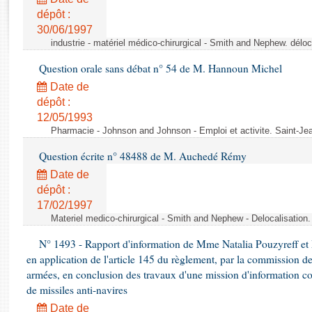
Rapports d'enquête
dépôt :
Rapports législatifs
30/06/1997
Rapports sur l'application des lois
industrie - matériel médico-chirurgical - Smith and Nephew. délo
Baromètre de l’application des lois
Question orale sans débat n° 54 de M. Hannoun Michel
Date de
Dossiers législatifs
dépôt :
Budget et sécurité sociale
12/05/1993
Questions écrites et orales
Pharmacie - Johnson and Johnson - Emploi et activite. Saint-Je
Comptes rendus des débats
Question écrite n° 48488 de M. Auchedé Rémy
Date de
dépôt :
17/02/1997
Materiel medico-chirurgical - Smith and Nephew - Delocalisatio
N° 1493 - Rapport d'information de Mme Natalia Pouzyreff et M
en application de l'article 145 du règlement, par la commission de
armées, en conclusion des travaux d'une mission d'information co
de missiles anti-navires
Date de