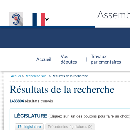
Assemb
Accèder à
la page
Vos
Travaux
Accueil
d'accueil
députés
parlementaires
Vous
Accueil
Recherche sur...
Résultats de la recherche
êtes
Résultats de la recherche
Général
ici
CONNEX
TRAVA
CONNA
DÉC
:
1483804
résultats trouvés
LÉGISLATURE
(Cliquez sur l'un des boutons pour faire un choix
17e législature
Précédentes législatures (X)