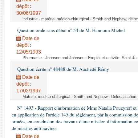
Rapports d'enquête
dépôt :
Rapports législatifs
30/06/1997
Rapports sur l'application des lois
industrie - matériel médico-chirurgical - Smith and Nephew. délo
Baromètre de l’application des lois
Question orale sans débat n° 54 de M. Hannoun Michel
Date de
Dossiers législatifs
dépôt :
Budget et sécurité sociale
12/05/1993
Questions écrites et orales
Pharmacie - Johnson and Johnson - Emploi et activite. Saint-Je
Comptes rendus des débats
Question écrite n° 48488 de M. Auchedé Rémy
Date de
dépôt :
17/02/1997
Materiel medico-chirurgical - Smith and Nephew - Delocalisatio
N° 1493 - Rapport d'information de Mme Natalia Pouzyreff et M
en application de l'article 145 du règlement, par la commission de
armées, en conclusion des travaux d'une mission d'information co
de missiles anti-navires
Date de