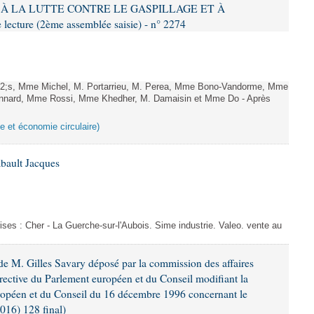
IF À LA LUTTE CONTRE LE GASPILLAGE ET À
ture (2ème assemblée saisie) - n° 2274
;s, Mme Michel, M. Portarrieu, M. Perea, Mme Bono-Vandorme, Mme
nnard, Mme Rossi, Mme Khedher, M. Damaisin et Mme Do - Après
ge et économie circulaire)
bault Jacques
ises : Cher - La Guerche-sur-l'Aubois. Sime industrie. Valeo. vente au
e M. Gilles Savary déposé par la commission des affaires
rective du Parlement européen et du Conseil modifiant la
ropéen et du Conseil du 16 décembre 1996 concernant le
016) 128 final)