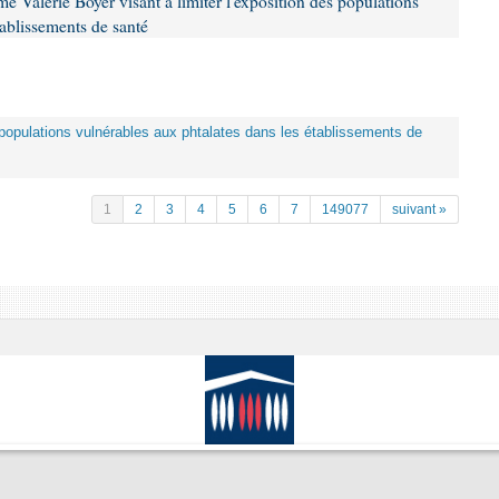
 Valérie Boyer visant à limiter l'exposition des populations
tablissements de santé
es populations vulnérables aux phtalates dans les établissements de
1
2
3
4
5
6
7
149077
suivant »