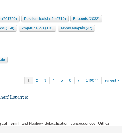
 (701700)
Dossiers législatifs (9710)
Rapports (2032)
ons (168)
Projets de lois (110)
Textes adoptés (47)
date
1
2
3
4
5
6
7
149077
suivant »
André Labarrère
rgical - Smith and Nephew. délocalisation. conséquences. Orthez.