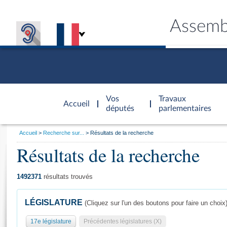
Assemb
Accèder à
la page
Vos
Travaux
Accueil
d'accueil
députés
parlementaires
Vous
Accueil
Recherche sur...
Résultats de la recherche
êtes
Résultats de la recherche
Général
ici
CONNEX
TRAVA
CONNA
DÉC
:
1492371
résultats trouvés
LÉGISLATURE
(Cliquez sur l'un des boutons pour faire un choix
17e législature
Précédentes législatures (X)