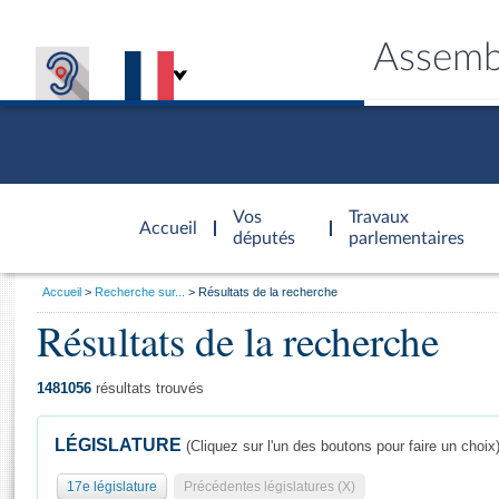
Assemb
Accèder à
la page
Vos
Travaux
Accueil
d'accueil
députés
parlementaires
Vous
Accueil
Recherche sur...
Résultats de la recherche
êtes
Résultats de la recherche
Général
ici
CONNEX
TRAVA
CONNA
DÉC
:
1481056
résultats trouvés
LÉGISLATURE
(Cliquez sur l'un des boutons pour faire un choix
17e législature
Précédentes législatures (X)