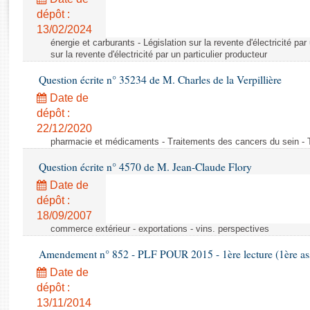
Rapports d'enquête
dépôt :
Rapports législatifs
13/02/2024
Rapports sur l'application des lois
énergie et carburants - Législation sur la revente d'électricité par
Baromètre de l’application des lois
sur la revente d'électricité par un particulier producteur
Question écrite n° 35234 de M. Charles de la Verpillière
Dossiers législatifs
Date de
Budget et sécurité sociale
dépôt :
22/12/2020
Questions écrites et orales
pharmacie et médicaments - Traitements des cancers du sein - 
Comptes rendus des débats
Question écrite n° 4570 de M. Jean-Claude Flory
Date de
dépôt :
18/09/2007
commerce extérieur - exportations - vins. perspectives
Amendement n° 852 - PLF POUR 2015 - 1ère lecture (1ère ass
Date de
dépôt :
13/11/2014