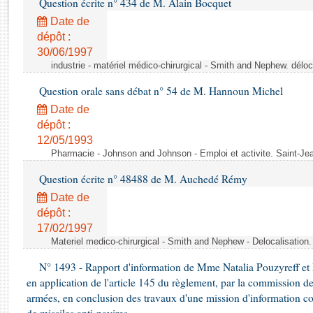
Question écrite n° 434 de M. Alain Bocquet
Rapports d'enquête
Rapports législatifs
Date de
dépôt :
Rapports sur l'application des lois
30/06/1997
Baromètre de l’application des lois
industrie - matériel médico-chirurgical - Smith and Nephew. délo
Question orale sans débat n° 54 de M. Hannoun Michel
Dossiers législatifs
Date de
Budget et sécurité sociale
dépôt :
Questions écrites et orales
12/05/1993
Comptes rendus des débats
Pharmacie - Johnson and Johnson - Emploi et activite. Saint-Je
Question écrite n° 48488 de M. Auchedé Rémy
Date de
dépôt :
17/02/1997
Materiel medico-chirurgical - Smith and Nephew - Delocalisatio
N° 1493 - Rapport d'information de Mme Natalia Pouzyreff et M
en application de l'article 145 du règlement, par la commission de
armées, en conclusion des travaux d'une mission d'information co