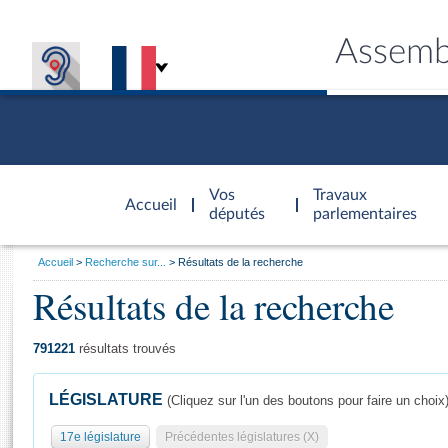
Assemb
Accèder à
la page
Vos
Travaux
Accueil
d'accueil
députés
parlementaires
Vous
Accueil
Recherche sur...
Résultats de la recherche
êtes
Résultats de la recherche
Général
ici
CONNEX
TRAVA
CONNA
DÉC
:
791221
résultats trouvés
LÉGISLATURE
(Cliquez sur l'un des boutons pour faire un choix
17e législature
Précédentes législatures (X)