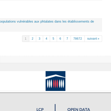
es populations vulnérables aux phtalates dans les établissements de
1
2
3
4
5
6
7
78672
suivant »
LCP
OPEN DATA