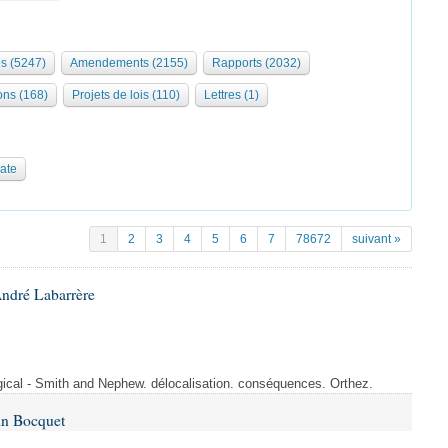
s (5247)
Amendements (2155)
Rapports (2032)
ons (168)
Projets de lois (110)
Lettres (1)
date
1
2
3
4
5
6
7
78672
suivant »
André Labarrère
rgical - Smith and Nephew. délocalisation. conséquences. Orthez.
in Bocquet