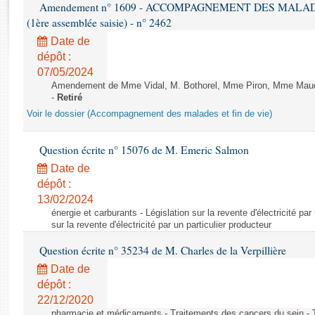
Rapports d'enquête
Amendement n° 1609 - ACCOMPAGNEMENT DES MALADES E
(1ère assemblée saisie) - n° 2462
Rapports législatifs
Rapports sur l'application des lois
Date de
dépôt :
Baromètre de l’application des lois
07/05/2024
Amendement de Mme Vidal, M. Bothorel, Mme Piron, Mme Maud Pet
Dossiers législatifs
-
Retiré
Budget et sécurité sociale
Voir le dossier (Accompagnement des malades et fin de vie)
Questions écrites et orales
Question écrite n° 15076 de M. Emeric Salmon
Comptes rendus des débats
Date de
dépôt :
13/02/2024
énergie et carburants - Législation sur la revente d'électricité par
sur la revente d'électricité par un particulier producteur
Question écrite n° 35234 de M. Charles de la Verpillière
Date de
dépôt :
22/12/2020
pharmacie et médicaments - Traitements des cancers du sein - 