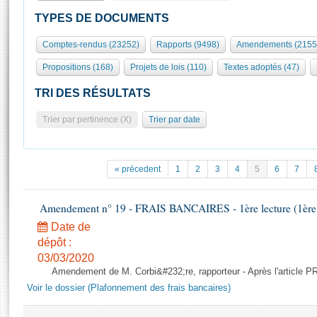
S'id
Présidence
Séance publique
Rôle et pouvoirs de l'Assemblée
Visiter l'Assemblée
TYPES DE DOCUMENTS
Fiches « Connaissance de l’Assemblée »
577 députés
Commissions et autres organes
Visite virtuelle du palais Bourbon
Comptes-rendus (23252)
Rapports (9498)
Amendements (2155
Organisation de l'Assemblée
Groupes politiques
Europe et International
Assister à une séance
Mot
Propositions (168)
Projets de lois (110)
Textes adoptés (47)
Présidence
Conférence des Présidents
Bureau
Collège des Ques
Élections législatives
Contrôle et évaluation
Accès des chercheurs à l’Assemblée
TRI DES RÉSULTATS
Congrès
Les évènements
S'inscrire
Trier par pertinence (X)
Trier par date
Pétitions
Statistiques et chiffres clés
Transparence et déontologie
Vous n'ave
Patrimoine
E
Documents de référence
« précedent
1
2
3
4
5
6
7
La Bibliothèque
( Constitution | Règlement de l'Assemblée ... )
Documents parlementaires
Les archives
Amendement n° 19 - FRAIS BANCAIRES - 1ère lecture (1ère a
Projets de loi
Contacts et plan d'accès
Date de
Propositions de loi
Histoire
Photos libres de droit
dépôt :
Amendements
Juniors
03/03/2020
Textes adoptés
Amendement de M. Corbi&#232;re, rapporteur - Après l'article
Anciennes législatures
Voir le dossier (Plafonnement des frais bancaires)
Liens vers les sites publics
Rapports d'information