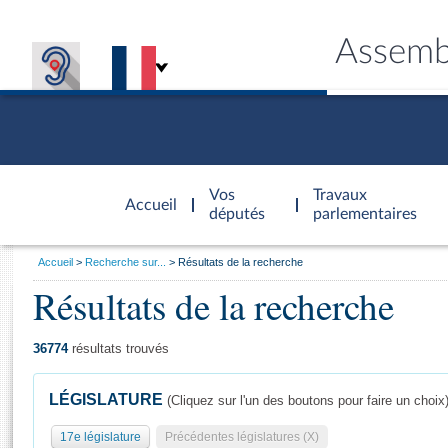
Assemb
Accèder à
la page
Vos
Travaux
Accueil
d'accueil
députés
parlementaires
Vous
Accueil
Recherche sur...
Résultats de la recherche
êtes
Résultats de la recherche
Général
ici
CONNEX
TRAVA
CONNA
DÉC
:
36774
résultats trouvés
LÉGISLATURE
(Cliquez sur l'un des boutons pour faire un choix
17e législature
Précédentes législatures (X)